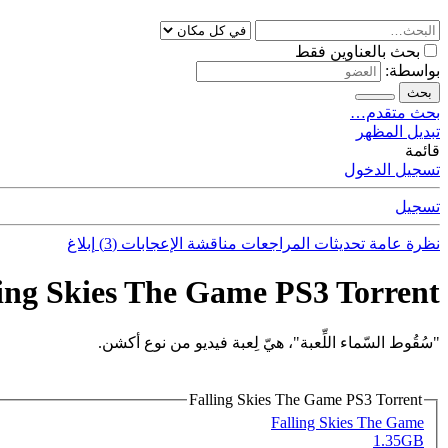
بحث بالعناوين فقط
بواسطة:
بحث
بحث متقدم…
تبديل المظهر
قائمة
تسجيل الدخول
تسجيل
نظرة عامة
تحديثات
المراجعات
مناقشة
الإعجابات (3)
إبلاغ
ing Skies The Game PS3 Torrent
"سُقُوط السّماء اللِّعبة"، هيّ لِعبة فيديو من نوع أكشن.
Falling Skies The Game PS3 Torrent
Falling Skies The Game
1.35GB