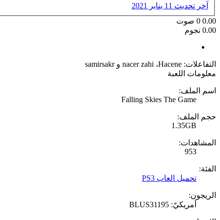
آخر تحديث
11 يناير 2021
0.00
0
صوت
0.00 نجوم
التفاعلات:
Hacene
،
nacer zahi
و
samirsakr
معلومات اللعبة
اسم الملف:
Falling Skies The Game
حجم الملف:
1.35GB
المشاهدات:
953
الفئة:
تحميل العاب PS3
الريجون:
أمريكيّ: BLUS31195