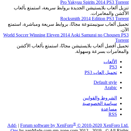
Pro Yakyuu Spirits 2014 PS3 Torrent
تنزيل ألعاب بلايستيشن الجديدة بروابط سريعة، استمتع بألعاب
الأكشن والمغامرات.
Rocksmith 2014 Edition PS3 Torrent
تحميل ألعاب سونيمتنوعة مجانًا، بروابط سريعة ومباشرة، استمتع
الآن.
World Soccer Winning Eleven 2014 Aoki Samurai no Chousen PS3
Torrent
تحميل أفضل ألعاب بلايستيشن مجانًا، استمتع بألعاب الأكشن
والمغامرات بسرعة وسهولة.
الألعاب
PS3
تحميل العاب PS3
Default style
Arabic
الشروط والقوانين
سياسة الخصوصية
مساعدة
RSS
®
Add-
|
Forum software by XenForo
© 2010-2020 XenForo Ltd.
Ons
by xenMade.com gm-zone.com 2012 - 2019 - © All Rights