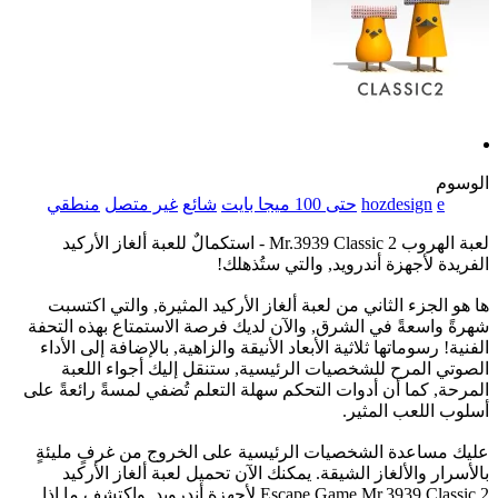
الوسوم
e
hozdesign
حتى 100 ميجا بايت
شائع
غير متصل
منطقي
لعبة الهروب Mr.3939 Classic 2 - استكمالٌ للعبة ألغاز الأركيد
الفريدة لأجهزة أندرويد, والتي ستُذهلك!
ها هو الجزء الثاني من لعبة ألغاز الأركيد المثيرة, والتي اكتسبت
شهرةً واسعةً في الشرق, والآن لديك فرصة الاستمتاع بهذه التحفة
الفنية! رسوماتها ثلاثية الأبعاد الأنيقة والزاهية, بالإضافة إلى الأداء
الصوتي المرح للشخصيات الرئيسية, ستنقل إليك أجواء اللعبة
المرحة, كما أن أدوات التحكم سهلة التعلم تُضفي لمسةً رائعةً على
أسلوب اللعب المثير.
عليك مساعدة الشخصيات الرئيسية على الخروج من غرفٍ مليئةٍ
بالأسرار والألغاز الشيقة. يمكنك الآن تحميل لعبة ألغاز الأركيد
Escape Game Mr.3939 Classic 2 لأجهزة أندرويد, واكتشف ما إذا