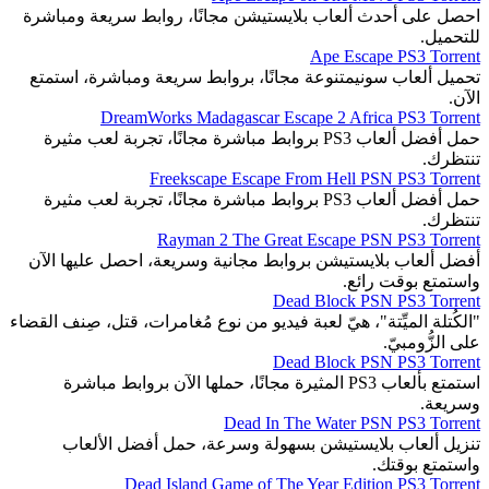
احصل على أحدث ألعاب بلايستيشن مجانًا، روابط سريعة ومباشرة
للتحميل.
Ape Escape PS3 Torrent
تحميل ألعاب سونيمتنوعة مجانًا، بروابط سريعة ومباشرة، استمتع
الآن.
DreamWorks Madagascar Escape 2 Africa PS3 Torrent
حمل أفضل ألعاب PS3 بروابط مباشرة مجانًا، تجربة لعب مثيرة
تنتظرك.
Freekscape Escape From Hell PSN PS3 Torrent
حمل أفضل ألعاب PS3 بروابط مباشرة مجانًا، تجربة لعب مثيرة
تنتظرك.
Rayman 2 The Great Escape PSN PS3 Torrent
أفضل ألعاب بلايستيشن بروابط مجانية وسريعة، احصل عليها الآن
واستمتع بوقت رائع.
Dead Block PSN PS3 Torrent
"الكُتلة الميِّتة"، هيّ لعبة فيديو من نوع مُغامرات، قتل، صِنف القضاء
على الزُّومبيّ.
Dead Block PSN PS3 Torrent
استمتع بألعاب PS3 المثيرة مجانًا، حملها الآن بروابط مباشرة
وسريعة.
Dead In The Water PSN PS3 Torrent
تنزيل ألعاب بلايستيشن بسهولة وسرعة، حمل أفضل الألعاب
واستمتع بوقتك.
Dead Island Game of The Year Edition PS3 Torrent