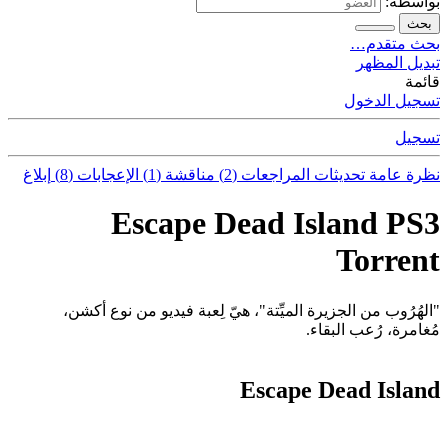
بواسطة:
بحث
بحث متقدم…
تبديل المظهر
قائمة
تسجيل الدخول
تسجيل
نظرة عامة
تحديثات
المراجعات (2)
مناقشة (1)
الإعجابات (8)
إبلاغ
Escape Dead Island PS3
Torrent
"الهُرُوب من الجزيرة الميِّتة"، هيّ لِعبة فيديو من نوع أكشن،
مُغامرة، رُعب البقاء.
Escape Dead Island