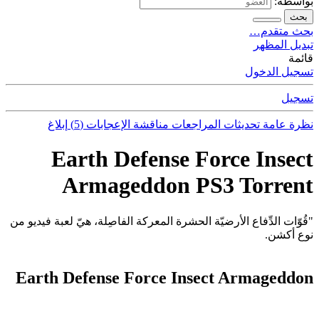
بواسطة:
بحث
بحث متقدم…
تبديل المظهر
قائمة
تسجيل الدخول
تسجيل
نظرة عامة
تحديثات
المراجعات
مناقشة
الإعجابات (5)
إبلاغ
Earth Defense Force Insect
Armageddon PS3 Torrent
"قُوّات الدِّفاع الأرضيّة الحشرة المعركة الفاصِلة، هيّ لعبة فيديو من
نوع أكشن.
Earth Defense Force Insect Armageddon