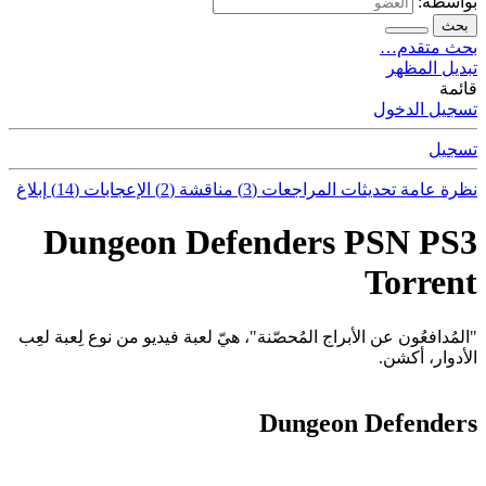
بواسطة:
بحث
بحث متقدم…
تبديل المظهر
قائمة
تسجيل الدخول
تسجيل
نظرة عامة
تحديثات
المراجعات (3)
مناقشة (2)
الإعجابات (14)
إبلاغ
Dungeon Defenders PSN PS3
Torrent
"المُدافعُون عن الأبراج المُحصّنة"، هيّ لعبة فيديو من نوع لِعبة لعِب
الأدوار، أكشن.
Dungeon Defenders