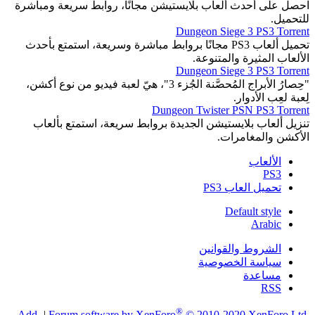
احصل على أحدث ألعاب بلايستيشن مجانًا، روابط سريعة ومباشرة
للتحميل.
Dungeon Siege 3 PS3 Torrent
تحميل ألعاب PS3 مجانًا بروابط مباشرة وسريعة، استمتع بأحدث
الألعاب المثيرة والمتنوعة.
Dungeon Siege 3 PS3 Torrent
"حِصارُ الأبراج المُحصَّنة الجُزء 3"، هيّ لعبة فيديو من نوع أكشن،
لِعبة لعِب الأدوار.
Dungeon Twister PSN PS3 Torrent
تنزيل ألعاب بلايستيشن الجديدة بروابط سريعة، استمتع بألعاب
الأكشن والمغامرات.
الألعاب
PS3
تحميل العاب PS3
Default style
Arabic
الشروط والقوانين
سياسة الخصوصية
مساعدة
RSS
®
Add-
|
Forum software by XenForo
© 2010-2020 XenForo Ltd.