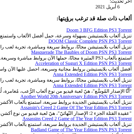
آخر تحديث:
6 أبريل 2021
ألعاب ذات صلة قد ترغب برؤيتها:
Doom 3 BFG Edition PS3 Torrent
تنزيل ألعاب بلايستيشن بسهولة وسرعة، حمل أفضل الألعاب واستمتع 
DOOM Classic Complete PSN PS3 Torrent
تنزيل ألعاب بلايستيشن مجانًا، بروابط سريعة ومباشرة، تجربة لعب رائ
Masquerade The Baubles of Doom PSN PS3 Torrent
استمتع بألعاب PS3 المثيرة مجانًا، حملها الآن بروابط مباشرة وسريعة.
Acceleration of Suguri X Edition PSN PS3 Torrent
أفضل ألعاب بلايستيشن بروابط مجانية وسريعة، احصل عليها الآن واست
Anna Extended Edition PSN PS3 Torrent
تنزيل ألعاب بلايستيشن مجانًا، بروابط سريعة ومباشرة، تجربة لعب رائ
Anna Extended Edition PSN PS3 Torrent
"آَنَّا الإصدار المُوسَّع"، هيّ لعبة فيديو من نوع ألعاب الرُّعب، مُغامرة، ل
Another World 20th Anniversary Edition PSN PS3 Torrent
تنزيل ألعاب بلايستيشن الجديدة بروابط سريعة، استمتع بألعاب الأكشن
Assassin's Creed 2 Game Of The Year Edition PS3 Torrent
"عقيدة القتلة الجزء 2: الإِصدار النّهائيّ"، هيّ لعبة فيديو من نوع أكشن، قتال، لعبة تسلُّل.
Assassins Creed 2 Game of The Year Edition PS3 Torrent
تنزيل ألعاب بلايستيشن الجديدة بروابط سريعة، استمتع بألعاب الأكشن
Badland Game of The Year Edition PSN PS3 Torrent