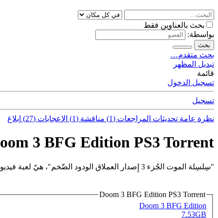
بحث بالعناوين فقط
بواسطة:
بحث
بحث متقدم…
تبديل المظهر
قائمة
تسجيل الدخول
تسجيل
نظرة عامة
تحديثات
المراجعات (1)
مناقشة (1)
الإعجابات (27)
إبلاغ
oom 3 BFG Edition PS3 Torrent
"سِلسِلة الموت الجُزء 3 إِصدار العملاق الودود الضّخم"، هيّ لعبة فيديو من نوع أكشن.
Doom 3 BFG Edition PS3 Torrent
Doom 3 BFG Edition
7.53GB