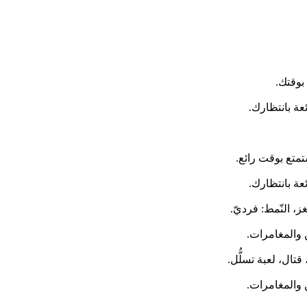
بوقتك.
عة بانتظارك.
متع بوقت رائع.
عة بانتظارك.
ُغز، النّمط: فرديّ.
 والمغامرات.
 والمغامرات.