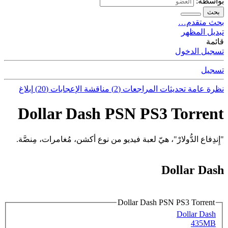
بواسطة:
بحث
بحث متقدم…
تبديل المظهر
قائمة
تسجيل الدخول
تسجيل
نظرة عامة
تحديثات
المراجعات (2)
مناقشة
الإعجابات (20)
إبلاغ
Dollar Dash PSN PS3 Torrent
"إِندِفاع الدُّولارْ"، هيّ لعبة فيديو من نوع أكشن، مُغامرات، مِنصَّة.
Dollar Dash
Dollar Dash PSN PS3 Torrent
Dollar Dash
435MB