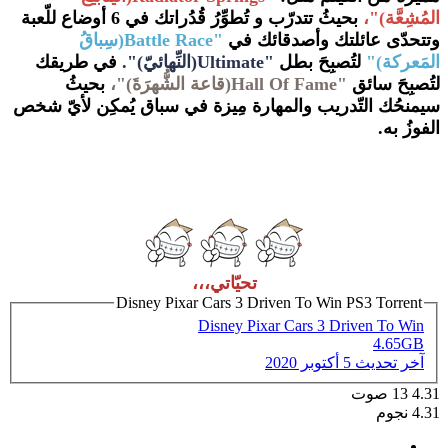
المُشِعَّة)"،
بحيثُ تتدرّب و تُطوِّرُ قُدُراتك في 6 أوضاع للّعبة
وتتحدّى عائلتك وأصدقائك في
"Battle Race(سِباقُ
المَعركة)"
لتُصبِحَ بطل
"Ultimate(النِّهائيّ)".
في طريقك
لتُصبِحَ سائق
"Hall Of Fame(قاعة الشُّهرَةَ)"،
بحيثُ
سيمنحُك التّدريب والمهارة مِيزة في سباق يُمكِن لأيّ شخص
الفوزُ به.
تحيّاتي،،،
Disney Pixar Cars 3 Driven To Win PS3 Torrent
Disney Pixar Cars 3 Driven To Win
4.65GB
آخر تحديث
5 أكتوبر 2020
4.31
13
صوت
4.31 نجوم