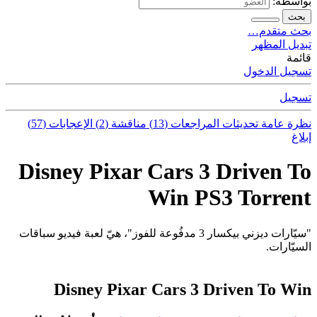
بواسطة:
بحث
بحث متقدم…
تبديل المظهر
قائمة
تسجيل الدخول
تسجيل
نظرة عامة
تحديثات
المراجعات (13)
مناقشة (2)
الإعجابات (57)
إبلاغ
Disney Pixar Cars 3 Driven To
Win PS3 Torrent
"سيّارات ديزني بيكسار 3 مدفُوعة للفوز"، هيّ لعبة فيديو سباقات
السيّارات.
Disney Pixar Cars 3 Driven To Win