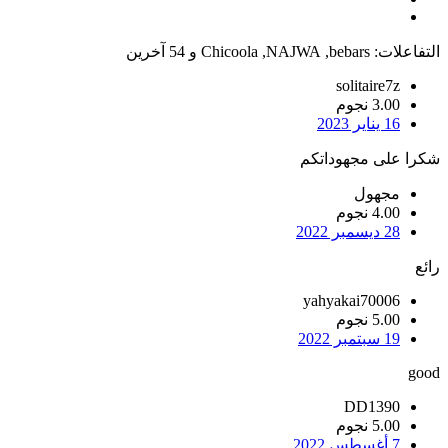
التفاعلات:
bebars
,
NAJWA
,
Chicoola
و 54 آخرين
solitaire7z
3.00 نجوم
16 يناير 2023
شكرا على مجهوداتكم
مجهول
4.00 نجوم
28 ديسمبر 2022
رائع
yahyakai70006
5.00 نجوم
19 سبتمبر 2022
good
DD1390
5.00 نجوم
7 أغسطس 2022