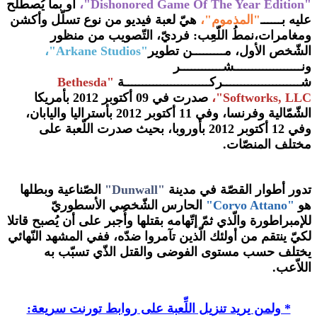
"Dishonored Game Of The Year Edition"،
أو بما يُصطلح
عليه بــــــ
"المذموم"،
هيّ لعبة فيديو من نوع تسلّل وأكشن
ومغامرات،نمطُ اللّعِب: فرديّ، التّصويب من منظور
الشّخص الأول، مـــــــــن تطوير
"Arkane Studios"،
ونـــــــــــــــــــشــــــــــــر
شــــــــــــــــــــــركــــــــــــــــــــــــة
"Bethesda
Softworks, LLC"،
صدرت في 09 أكتوبر 2012 بأمريكا
الشّمّالية وفرنسا، وفي 11 أكتوبر 2012 بأستراليا واليابان،
وفي 12 أكتوبر 2012 بأوروبا، بحيث صدرت اللّعبة على
مختلف المنصّات.
تدور أطوار القصّة في مدينة
"Dunwall"
الصّناعية وبطلها
هو
"Corvo Attano"
الحارس الشّخصي الأسطوريّ
للإمبراطورة والّذي ثمّ إتّهامه بقتلها وأُجبر على أن يُصبح قاتلا
لكيّ ينتقم من أولئك الّذين تآمروا ضدّه، ففي المشهد النّهائي
يختلف حسب مستوى الفوضى والقتل الذّي تسبّب به
اللاّعب.
* ولمن يريد تنزيل اللِّعبة على روابط تورنت سريعة: