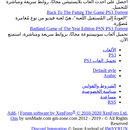
احصل على أحدث ألعاب بلايستيشن مجانًا، روابط سريعة ومباشرة
للتحميل.
Back To The Future The Game PS3 Torrent
"العودةُ إِلى المُستقبل اللِّعبة"، هيّ لعبة فيديو من نوع مُغامرة
مُصوَّرة.
Badland Game of The Year Edition PSN PS3 Torrent
تحميل ألعاب سونيمتنوعة مجانًا، بروابط سريعة ومباشرة، استمتع
الآن.
الألعاب
PS3
تحميل العاب PS3
Default style
Arabic
الشروط والقوانين
سياسة الخصوصية
مساعدة
RSS
®
Add-
|
Forum software by XenForo
© 2010-2020 XenForo Ltd.
Ons
by xenMade.com gm-zone.com 2012 - 2019 - © All Rights
Reserved
Discord Integration
© Jason Axelrod of
8WAYRUN