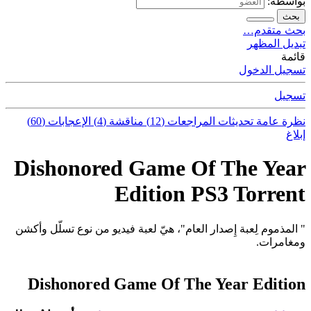
بواسطة:
بحث
بحث متقدم…
تبديل المظهر
قائمة
تسجيل الدخول
تسجيل
نظرة عامة
تحديثات
المراجعات (12)
مناقشة (4)
الإعجابات (60)
إبلاغ
Dishonored Game Of The Year
Edition PS3 Torrent
" المذموم لِعبة إِصدار العام"، هيّ لعبة فيديو من نوع تسلّل وأكشن
ومغامرات.
Dishonored Game Of The Year Edition