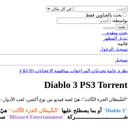
بحث بالعناوين فقط
بواسطة:
بحث
بحث متقدم…
تبديل المظهر
قائمة
تسجيل الدخول
تسجيل
نظرة عامة
تحديثات
المراجعات
مناقشة
الإعجابات (8)
إبلاغ
Diablo 3 PS3 Torrent
"الشّيطان الجزء الثّالث"، هيّ لعبة فيديو من نوع أكشن، لعب الأدوار، 
"Diablo 3"
أو بما يصطلح عليها
"الشّيطان الجزء الثّالث''
هيّ 
شـــــــــــــــــــــــــــــــــركة
''Blizzard Entertainment''
صدرت ال