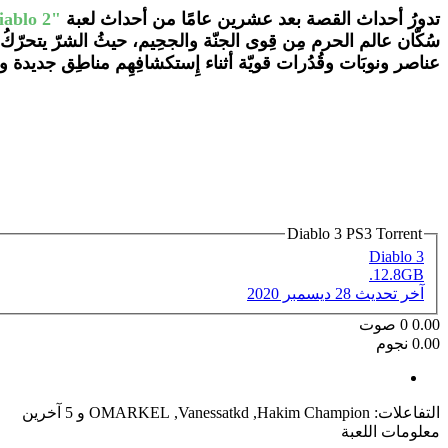
تدورُ أحداث القصة بعد عشرين عامًا من أحداث لعبة
"Diablo 2"
سُكّان عالم الحرم مِن قِوى الجنّة والجحِيم، حيثُ الشرّ يتحرّكُ 
عناصر ونوبَات وقُدُرات قويّة أثناء إِستكشافِهِم مناطِق جديدة 
Diablo 3 PS3 Torrent
Diablo 3
12.8GB.
آخر تحديث
28 ديسمبر 2020
0.00
0
صوت
0.00 نجوم
التفاعلات:
Hakim Champion
,
Vanessatkd
,
OMARKEL
و 5 آخرين
معلومات اللعبة