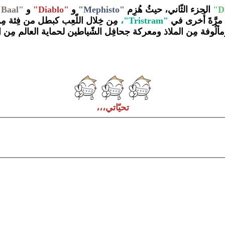
الجزء الثّاني، حيثُ هُزِم
"Mephisto"
و
"
Diablo"
و
"Baal"،
مرَّةََ أُخرى في
"Tristram"،
ومألُوفة مِن الملاذ ومعركة جحافِل الشّياطين لحماية العالم مِن 
تحيّاتي،،،