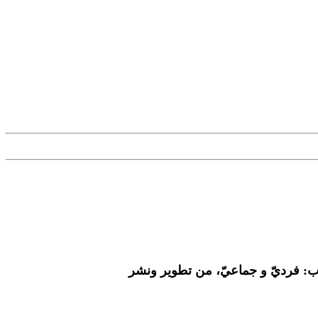
عب: فرديّ و جماعيّ، من تطوير ونشر