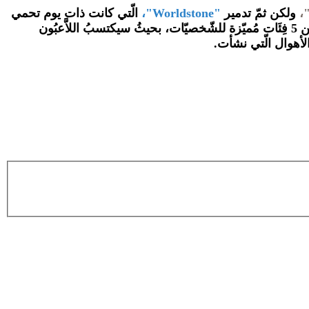
ولكن ثمّ تدمير
"Worldstone"،
الّتي كانت ذات يوم تحمي
مِن خِلال اللّعِب كبطل من فِئة مِن 5 فِئَات مُميّزة للشّخصيّات، بحيثُ سيكتسبُ اللاَّعبُون
الأهوال الّتي نشأت.