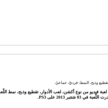
تقطيع وذبح، النمط: فرديّ، جماعيّ.
لعبة فيديو من نوع أكشن، لعب الأدوار، تقطيع وذبح، نمط اللّ
لّعبة في 03 شتنبر 2013 على PS3.