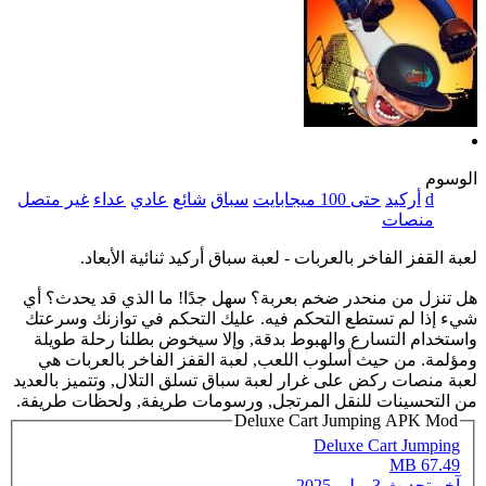
الوسوم
d
أركيد
حتى 100 ميجابايت
سباق
شائع
عادي
عداء
غير متصل
منصات
لعبة القفز الفاخر بالعربات - لعبة سباق أركيد ثنائية الأبعاد.
هل تنزل من منحدر ضخم بعربة؟ سهل جدًا! ما الذي قد يحدث؟ أي
شيء إذا لم تستطع التحكم فيه. عليك التحكم في توازنك وسرعتك
واستخدام التسارع والهبوط بدقة, وإلا سيخوض بطلنا رحلة طويلة
ومؤلمة. من حيث أسلوب اللعب, لعبة القفز الفاخر بالعربات هي
لعبة منصات ركض على غرار لعبة سباق تسلق التلال, وتتميز بالعديد
من التحسينات للنقل المرتجل, ورسومات طريفة, ولحظات طريفة.
Deluxe Cart Jumping APK Mod
Deluxe Cart Jumping
67.49 MB
آخر تحديث
3 يوليو 2025