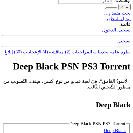
بواسطة:
بحث
بحث متقدم…
تبديل المظهر
قائمة
تسجيل الدخول
تسجيل
نظرة عامة
تحديثات
المراجعات (2)
مناقشة (4)
الإعجابات (30)
إبلاغ
Deep Black PSN PS3 Torrent
"الأسودُ الغامق"، هيّ لعبة فيديو من نوع أكشن، صِنف، التّصويب من
منظور الشّخص الثّالث.
Deep Black
Deep Black PSN PS3 Torrent
Deep Black