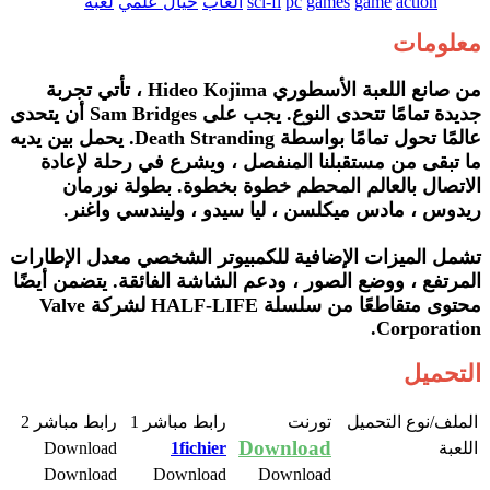
action
game
games
pc
sci-fi
العاب
خيال علمي
لعبة
معلومات
من صانع اللعبة الأسطوري Hideo Kojima ، تأتي تجربة
جديدة تمامًا تتحدى النوع. يجب على Sam Bridges أن يتحدى
عالمًا تحول تمامًا بواسطة Death Stranding. يحمل بين يديه
ما تبقى من مستقبلنا المنفصل ، ويشرع في رحلة لإعادة
الاتصال بالعالم المحطم خطوة بخطوة. بطولة نورمان
ريدوس ، مادس ميكلسن ، ليا سيدو ، وليندسي واغنر.
تشمل الميزات الإضافية للكمبيوتر الشخصي معدل الإطارات
المرتفع ، ووضع الصور ، ودعم الشاشة الفائقة. يتضمن أيضًا
محتوى متقاطعًا من سلسلة HALF-LIFE لشركة Valve
Corporation.
التحميل
الملف/نوع التحميل​
تورنت​
رابط مباشر 1​
رابط مباشر 2​
Download
اللعبة​
1fichier
Download​
Download​
Download
Download