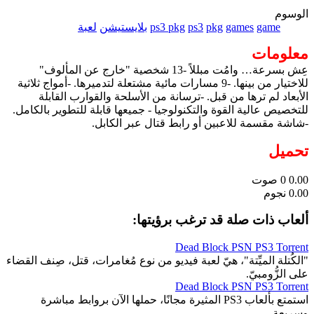
الوسوم
game
games
pkg
ps3
ps3 pkg
بلايستيشن
لعبة
معلومات
عِش بسرعة… وامُت مبللاً -13 شخصية "خارج عن المألوف"
للاختيار من بينها. -9 مسارات مائية مشتعلة لتدميرها. -أمواج ثلاثية
الأبعاد لم ترها من قبل. -ترسانة من الأسلحة والقوارب القابلة
للتخصيص عالية القوة والتكنولوجيا - جميعها قابلة للتطوير بالكامل.
-شاشة مقسمة للاعبين أو رابط قتال عبر الكابل.
تحميل
0.00
0
صوت
0.00 نجوم
ألعاب ذات صلة قد ترغب برؤيتها:
Dead Block PSN PS3 Torrent
"الكُتلة الميِّتة"، هيّ لعبة فيديو من نوع مُغامرات، قتل، صِنف القضاء
على الزُّومبيّ.
Dead Block PSN PS3 Torrent
استمتع بألعاب PS3 المثيرة مجانًا، حملها الآن بروابط مباشرة
وسريعة.