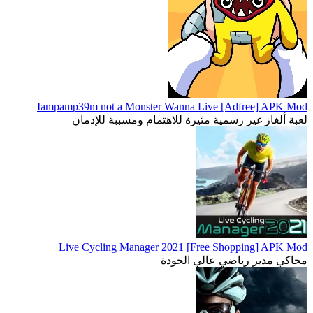
Iampamp39m not a Monster Wanna Live [Adfree] APK Mod
لعبة ألغاز غير رسمية مثيرة للاهتمام ومسببة للإدمان
Live Cycling Manager 2021 [Free Shopping] APK Mod
محاكي مدير رياضي عالي الجودة