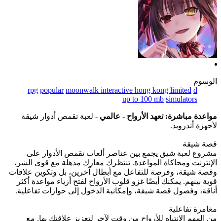
الوسوم
rpg
popular
moonwalk interactive hong kong limited
d
up to 100 mb
simulators
مواعدة مباشرة: تعهد الأرواح - عالمي
- لعبة تقمص أدوار شيقة
لأجهزة أندرويد.
قصة شيقة
مشروع لعبة شيق يجمع بين عناصر ألعاب تقمص الأدوار على
الإنترنت ومحاكاة المواعدة. تنتظرك معارك مذهلة مع قوى الشر،
وقصة شيقة، وفرصة للتفاعل مع أبطال آخرين، بل وتكوين علاقات
قوية بينهم. يمكنك أيضًا غزو قلوب الأرواح لفتح أزياء مواعدة أكثر
أناقة، وفصول قصة شيقة، وإمكانية الدخول إلى حوارات تفاعلية.
مغامرة تفاعلية
من المهم الانتباه للأرواح من وقت لآخر لتعزيز علاقتك بها. مع