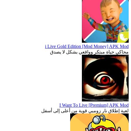
i Live Gold Edition [Mod Money] APK Mod
محاكي حياة مبتكر وواقعي بشكل لا يصدق
I Want To Live [Premium] APK Mod
لعبة إطلاق نار زومبي قوية من أعلى إلى أسفل