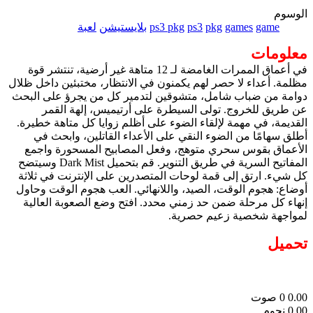
الوسوم
game
games
pkg
ps3
ps3 pkg
بلايستيشن
لعبة
معلومات
في أعماق الممرات الغامضة لـ 12 متاهة غير أرضية، تنتشر قوة
مظلمة. أعداء لا حصر لهم يكمنون في الانتظار، مختبئين داخل ظلال
دوامة من ضباب شامل، متشوقين لتدمير كل من يجرؤ على البحث
عن طريق للخروج. تولى السيطرة على أرتيميس، إلهة القمر
القديمة، في مهمة لإلقاء الضوء على أظلم زوايا كل متاهة خطيرة.
أطلق سهامًا من الضوء النقي على الأعداء القاتلين، وابحث في
الأعماق بقوس سحري متوهج، وفعل المصابيح المسحورة واجمع
المفاتيح السرية في طريق التنوير. قم بتحميل Dark Mist وسيتضح
كل شيء. ارتق إلى قمة لوحات المتصدرين على الإنترنت في ثلاثة
أوضاع: هجوم الوقت، الصيد، واللانهائي. العب هجوم الوقت وحاول
إنهاء كل مرحلة ضمن حد زمني محدد. افتح وضع الصعوبة العالية
لمواجهة شخصية زعيم حصرية.
تحميل
0.00
0
صوت
0.00 نجوم