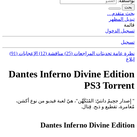
بواسطة:
بحث
بحث متقدم…
تبديل المظهر
قائمة
تسجيل الدخول
تسجيل
نظرة عامة
تحديثات
المراجعات (25)
مناقشة (12)
الإعجابات (91)
إبلاغ
Dantes Inferno Divine Edition
PS3 Torrent
" إِصدار جحِيمُ دانتيّ: المُتَكَهِّن"، هيّ لعبة فيديو من نوع أكشن،
مُغامرة، تقطيع و ذبح. قِتال.
Dantes Inferno Divine Edition