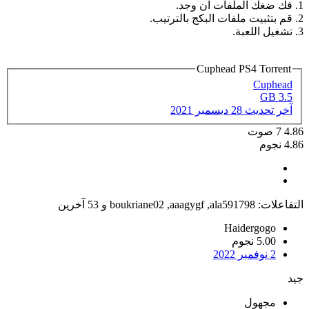
1. فك ضغك الملفات ان وجد.
2. قم بتثبيت ملفات البكج بالترتيب.
3. تشغيل اللعبة.
Cuphead PS4 Torrent
Cuphead
3.5 GB
آخر تحديث
28 ديسمبر 2021
4.86
7
صوت
4.86 نجوم
التفاعلات:
ala591798
,
aaagygf
,
boukriane02
و 53 آخرين
Haidergogo
5.00 نجوم
2 نوفمبر 2022
جيد
مجهول