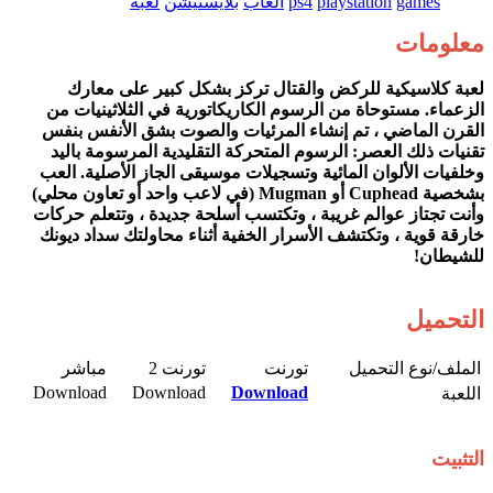
games
playstation
ps4
العاب
بلايستيشن
لعبة
معلومات
لعبة كلاسيكية للركض والقتال تركز بشكل كبير على معارك
الزعماء. مستوحاة من الرسوم الكاريكاتورية في الثلاثينيات من
القرن الماضي ، تم إنشاء المرئيات والصوت بشق الأنفس بنفس
تقنيات ذلك العصر: الرسوم المتحركة التقليدية المرسومة باليد
وخلفيات الألوان المائية وتسجيلات موسيقى الجاز الأصلية. العب
بشخصية Cuphead أو Mugman (في لاعب واحد أو تعاون محلي)
وأنت تجتاز عوالم غريبة ، وتكتسب أسلحة جديدة ، وتتعلم حركات
خارقة قوية ، وتكتشف الأسرار الخفية أثناء محاولتك سداد ديونك
للشيطان!
التحميل
الملف/نوع التحميل​
تورنت​
تورنت 2​
مباشر​
Download​
Download​
Download
اللعبة​
التثبيت