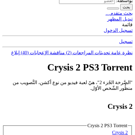
بواسطة:
بحث
بحث متقدم…
تبديل المظهر
قائمة
تسجيل الدخول
تسجيل
نظرة عامة
تحديثات
المراجعات (2)
مناقشة
الإعجابات (40)
إبلاغ
Crysis 2 PS3 Torrent
"الصَّرخة الجُزء 2"، هيّ لعبة فيديو من نوع أكشن، التَّصويب من
منظُور الشّخص الأوّل.
Crysis 2
Crysis 2 PS3 Torrent
Crysis 2