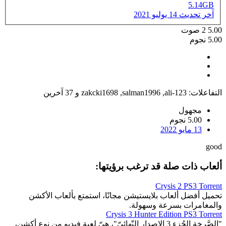
5.14GB
آخر تحديث
14 يوليو 2021
5.00
2
صوت
5.00 نجوم
التفاعلات:
ali-123
,
salman1996
,
zakcki1698
و 37 آخرين
مجهول
5.00 نجوم
13 مايو 2022
good
ألعاب ذات صلة قد ترغب برؤيتها:
Crysis 2 PS3 Torrent
تحميل أفضل ألعاب بلايستيشن مجانًا، استمتع بألعاب الأكشن
والمغامرات بسرعة وسهولة.
Crysis 3 Hunter Edition PS3 Torrent
"الصَّرخة الجُزء 3 الإِصدار النّهائيّ"، هيّ لعبة فيديو من نوع أكشن،