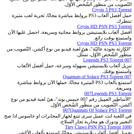
التّصويب من منظور الشّخص الأوّل.
Crysis 3 PS3 Torrent
حمل أفضل ألعاب PS3 بروابط مباشرة مجانًا، تجربة لعب مثيرة
تنتظرك.
Crysis HD PSN PS3 Torrent
أفضل ألعاب بلايستيشن بروابط مجانية وسريعة، احصل عليها الآن
واستمتع بوقت رائع.
Crysis HD PSN PS3 Torrent
"الكارِثة بجودة عاليّة"، هيّ لعبة فيديو من نوع أكشن، التّصويب من
منظُور الشّخص الأوّل، تسلُّل.
007 Legends PS3 Torrent
تنزيل ألعاب بلايستيشن بسهولة وسرعة، حمل أفضل الألعاب
واستمتع بوقتك.
007 Quantum of Solace PS3 Torrent
استمتع بألعاب PS3 المثيرة مجانًا، حملها الآن بروابط مباشرة
وسريعة.
007Legends PS3 Torrent
"الأساطِير العمِيل رقم 007 جيمس بوند"، هيّ لعبة فيديو من نوع
أكشن، التّصويب من منظُور الشّخص الأوّل.
007Quantum Of Solace PS3 Torrent
في اللعبة انت عميل سرى تتبع لجهاز المخابرات او جاسوس اذا صح
التعبير ودورك هو محاربة تجار السلاح،
1000 Tiny Claws PSN PS3 Torrent
تحميل أفضل ألعاب بلايستيشن مجانًا، استمتع بألعاب الأكشن