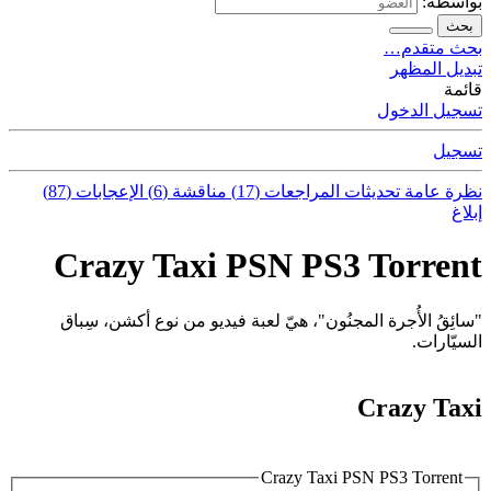
بواسطة:
بحث
بحث متقدم…
تبديل المظهر
قائمة
تسجيل الدخول
تسجيل
نظرة عامة
تحديثات
المراجعات (17)
مناقشة (6)
الإعجابات (87)
إبلاغ
Crazy Taxi PSN PS3 Torrent
"سائِقُ الأُجرة المجنُون"، هيّ لعبة فيديو من نوع أكشن، سِباق
السيّارات.
Crazy Taxi
Crazy Taxi PSN PS3 Torrent