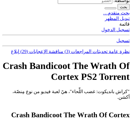
بواسطة:
بحث
بحث متقدم…
تبديل المظهر
قائمة
تسجيل الدخول
تسجيل
نظرة عامة
تحديثات
المراجعات (3)
مناقشة
الإعجابات (29)
إبلاغ
Crash Bandicoot The Wrath Of
Cortex PS2 Torrent
"كراش بانديكوت: غضب اللِّحاء"، هيّ لعبة فيديو من نوع مِنصّة،
أكشن.
Crash Bandicoot The Wrath Of Cortex