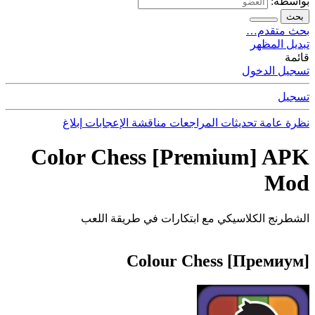
بواسطة:
بحث
بحث متقدم…
تبديل المظهر
قائمة
تسجيل الدخول
تسجيل
نظرة عامة
تحديثات
المراجعات
مناقشة
الإعجابات
إبلاغ
Color Chess [Premium] APK
Mod
الشطرنج الكلاسيكي مع ابتكارات في طريقة اللعب
Colour Chess [Премиум]