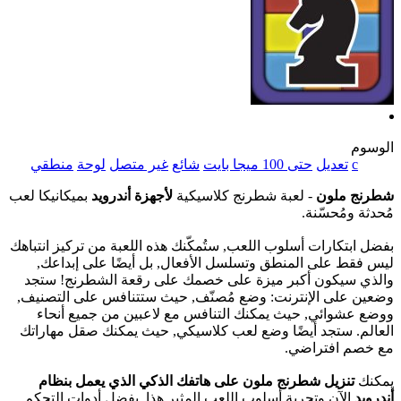
الوسوم
c
تعديل
حتى 100 ميجا بايت
شائع
غير متصل
لوحة
منطقي
شطرنج ملون
- لعبة شطرنج كلاسيكية
لأجهزة أندرويد
بميكانيكا لعب
مُحدثة ومُحسّنة.
بفضل ابتكارات أسلوب اللعب, ستُمكّنك هذه اللعبة من تركيز انتباهك
ليس فقط على المنطق وتسلسل الأفعال, بل أيضًا على إبداعك,
والذي سيكون أكبر ميزة على خصمك على رقعة الشطرنج! ستجد
وضعين على الإنترنت: وضع مُصنّف, حيث ستتنافس على التصنيف,
ووضع عشوائي, حيث يمكنك التنافس مع لاعبين من جميع أنحاء
العالم. ستجد أيضًا وضع لعب كلاسيكي, حيث يمكنك صقل مهاراتك
مع خصم افتراضي.
يمكنك
تنزيل شطرنج ملون على هاتفك الذكي الذي يعمل بنظام
أندرويد
الآن وتجربة أسلوب اللعب المثير هذا. بفضل أدوات التحكم