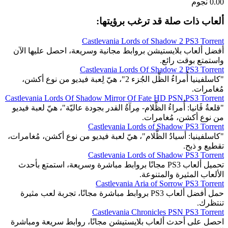
0.00 نجوم
ألعاب ذات صلة قد ترغب برؤيتها:
Castlevania Lords of Shadow 2 PS3 Torrent
أفضل ألعاب بلايستيشن بروابط مجانية وسريعة، احصل عليها الآن
واستمتع بوقت رائع.
Castlevania Lords Of Shadow 2 PS3 Torrent
"كاسلفينيا أُمراءُ الظِّل الجُزء 2"، هيّ لِعبة فيديو من نوع أكشن،
مُغامرات.
Castlevania Lords Of Shadow Mirror Of Fate HD PSN PS3 Torrent
"قلعةُ ڤَانيا: أُمراءُ الظَّلام- مِرآةُ القدر بجودة عاليّة"، هيّ لعبة فيديو
من نوع أكشن، مُغامرات.
Castlevania Lords of Shadow PS3 Torrent
"كاسلفينيا: أسيادُ الظَّلام"، هيّ لعبة فيديو من نوع أكشن، مُغامرات،
تقطيع و ذبح.
Castlevania Lords of Shadow PS3 Torrent
تحميل ألعاب PS3 مجانًا بروابط مباشرة وسريعة، استمتع بأحدث
الألعاب المثيرة والمتنوعة.
Castlevania Aria of Sorrow PS3 Torrent
حمل أفضل ألعاب PS3 بروابط مباشرة مجانًا، تجربة لعب مثيرة
تنتظرك.
Castlevania Chronicles PSN PS3 Torrent
احصل على أحدث ألعاب بلايستيشن مجانًا، روابط سريعة ومباشرة