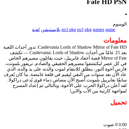
Fate HD PSN
الوسوم
game
games
pkg
ps3
ps3 pkg
بلايستيشن
لعبة
معلومات
Castlevania Lords of Shadow Mirror of Fate HD: تدور أحداث اللعبة
بعد 25 عامًا من أحداث Castlevania: Lords of Shadow — تكشف
Mirror of Fate قصة أحفاد غابرييل، حيث يقاتلون مصيرهم الخاص
في كل عصر ليكتشفوا مصيرهم الحقيقي والصادم. تريفور بلمونت،
فارس أخوة النور، ينطلق للانتقام لموت والدته على يد والده، الذي
عاد الآن بعد سنوات من النفي ليقيم في قلعة غامضة. ما كان يُعرف
سابقًا بغابرييل بلمونت أصبح الآن مصاص دماء قوي يُدعى دراكولا.
لقد أعلن دراكولا الحرب على الأخوة، وبالتالي تم إعداد المسرح
لمواجهة كارثية بين الأب والابن!
تحميل
0.00
0
صوت