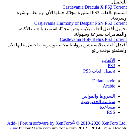
للتحميل.
Castlevania Dracula X PS3 Torrent
استمتع بألعاب PS3 المثيرة مجانًا، حملها الآن بروابط مباشرة
وسريعة.
Castlevania Harmony of Despair PSN PS3 Torrent
تحميل أفضل ألعاب بلايستيشن مجانًا، استمتع بألعاب الأكشن
والمغامرات بسرعة وسهولة.
Castlevania Holy Relics PS3 Torrent
أفضل ألعاب بلايستيشن بروابط مجانية وسريعة، احصل عليها الآن
واستمتع بوقت رائع.
الألعاب
PS3
تحميل العاب PS3
Default style
Arabic
الشروط والقوانين
سياسة الخصوصية
مساعدة
RSS
®
Add-
|
Forum software by XenForo
© 2010-2020 XenForo Ltd.
Ons
by xenMade.com gm-zone.com 2012 - 2019 - © All Rights