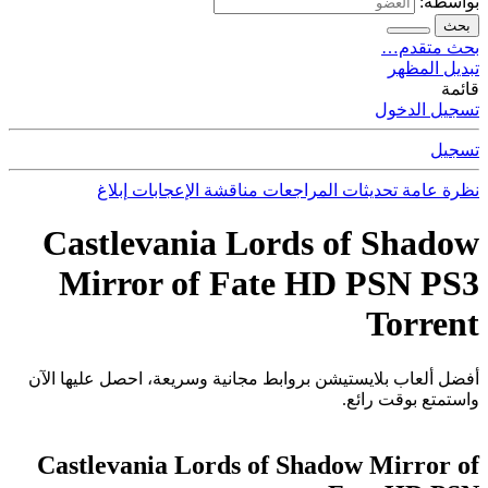
بواسطة:
بحث
بحث متقدم…
تبديل المظهر
قائمة
تسجيل الدخول
تسجيل
نظرة عامة
تحديثات
المراجعات
مناقشة
الإعجابات
إبلاغ
Castlevania Lords of Shadow
Mirror of Fate HD PSN PS3
Torrent
أفضل ألعاب بلايستيشن بروابط مجانية وسريعة، احصل عليها الآن
واستمتع بوقت رائع.
Castlevania Lords of Shadow Mirror of