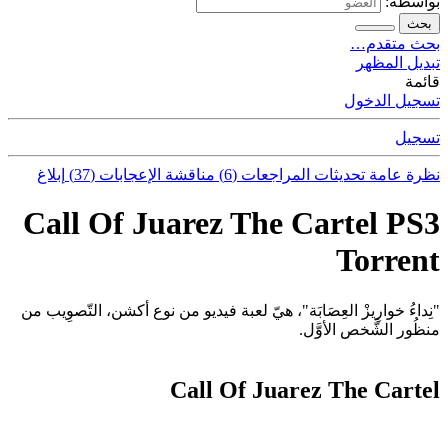
بواسطة:
بحث
بحث متقدم…
تبديل المظهر
قائمة
تسجيل الدخول
تسجيل
نظرة عامة
تحديثات
المراجعات (6)
مناقشة
الإعجابات (37)
إبلاغ
Call Of Juarez The Cartel PS3
Torrent
"نِداءُ خوارِيزْ العِصَابَة"، هيّ لعبة فيديو من نوع أكشن، التّصوِيب من
منظُور الشَّخص الأوَّل.
Call Of Juarez The Cartel