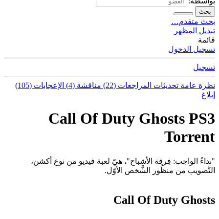
بواسطة:
بحث
بحث متقدم…
تبديل المظهر
قائمة
تسجيل الدخول
تسجيل
نظرة عامة
تحديثات
المراجعات (22)
مناقشة (4)
الإعجابات (105)
إبلاغ
Call Of Duty Ghosts PS3
Torrent
"نداءُ الواجب: فِرقة الأشباح"،‏ هيّ لعبة فيديو من نوع أكشن،
التَّصويب من منظُور الشَّخص الأوّل.
Call Of Duty Ghosts