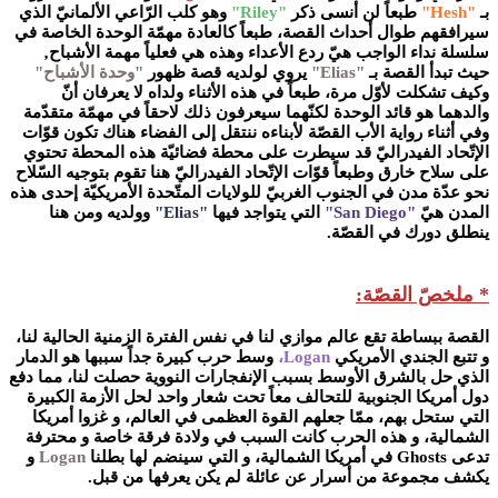
بـ
"Hesh"
طبعاً لن أنسى ذكر
"Riley"
وهو كلب الرّاعي الألمانيّ الذي
سيرافقهم طوال أحداث القصة، طبعاً كالعادة مهمّة الوحدة الخاصة في
سلسلة نداء الواجب هيّ ردع الأعداء وهذه هي فعلياً مهمة الأشباح‚
حيث تبدأ القصة بـ
"Elias"
يروي لولديه قصة ظهور
"وحدة الأشباح"
وكيف تشكلت لأوّل مرة، طبعاً في هذه الأثناء ولداه لا يعرفان أنّ
والدهما هو قائد الوحدة لكنّهما سيعرفون ذلك لاحقاً في مهمّة متقدّمة
وفي أثناء رواية الأب القصّة لأبناءه ننتقل إلى الفضاء هناك تكون قوّات
الإتّحاد الفيدراليّ قد سيطرت على محطة فضائيّة هذه المحطة تحتوي
على سلاح خارق وطبعاً قوّات الإتّحاد الفيدراليّ هنا تقوم بتوجيه السّلاح
نحو عدّة مدن في الجنوب الغربيّ للولايات المتّحدة الأمريكيّة إحدى هذه
المدن هيّ
"San Diego"
التي يتواجد فيها
"Elias"
وولديه ومن هنا
ينطلق دورك في القصّة.
* ملخصّ القصّة:
القصة ببساطة تقع عالم موازي لنا في نفس الفترة الزمنية الحالية لنا،
و تتبع الجندي الأمريكي
Logan،
وسط حرب كبيرة جداً سببها هو الدمار
الذي حل بالشرق الأوسط بسبب الإنفجارات النووية حصلت لنا، مما دفع
دول أمريكا الجنوبية للتحالف معاً تحت شعار واحد لحل الأزمة الكبيرة
التي ستحل بهم، ممّا جعلهم القوة العظمى في العالم، و غزوا أمريكا
الشمالية، و هذه الحرب كانت السبب في ولادة فرقة خاصة و محترفة
تدعى Ghosts في أمريكا الشمالية، و التي سينضم لها بطلنا
Logan
و
يكشف مجموعة من أسرار عن عائلة لم يكن يعرفها من قبل.