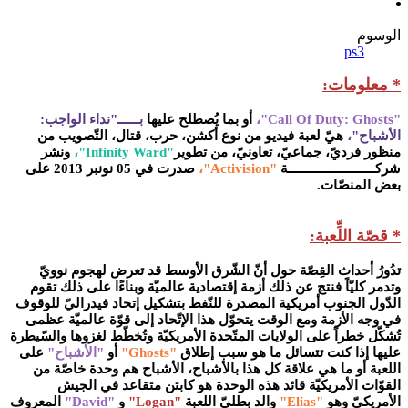
الوسوم
ps3
* معلومات:
"Call Of Duty: Ghosts"،
أو بما يُصطلح عليها
بــــــ"نداء الواجب:
الأشباح"،
هيّ لعبة فيديو من نوع أكشن، حرب، قتال، التّصويب من
منظور فرديّ، جماعيّ، تعاونيّ، من تطوير
"Infinity Ward"،
ونشر
شركــــــــــــــــــــــــة
"Activision"،
صدرت في 05 نونبر 2013 على
بعض المنصّات.
* قصّة اللِّعبة:
تدُورُ أحداث القِصّة حول أنّ الشّرق الأوسط قد تعرض لهجوم نوويّ
وتدمر كليّاً فنتج عن ذلك أزمة إقتصادية عالميّة وبناءًا على ذلك تقوم
الدّول الجنوب أمريكية المصدرة للنّفط بتشكيل إتحاد فيدراليّ للوقوف
في وجه الأزمة ومع الوقت يتحوّل هذا الإتّحاد إلى قوّة عالميّة عظمى
تُشكّل خطراً على الولايات المتّحدة الأمريكيّة وتُخطّط لغزوها والسّيطرة
عليها إذا كنت تتسائل ما هو سبب إطلاق
"Ghosts"
أو
"الأشباح"
على
اللعبة أو ما هي علاقة كل هذا بالأشباح، الأشباح هم وحدة خاصّة من
القوّات الأمريكيّة قائد هذه الوحدة هو كابتن متقاعد في الجيش
الأمريكيّ وهو
"Elias"
والد بطليّ اللعبة
"Logan"
و
"David"
المعروف