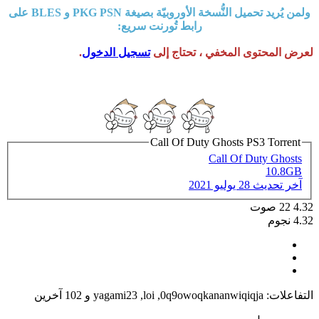
ولمن يُريد تحميل النُّسخة الأوروبيّة بصيغة PKG PSN و BLES على
رابط تُورنت سريع:
لعرض المحتوى المخفي ، تحتاج إلى
تسجيل الدخول
.
Call Of Duty Ghosts PS3 Torrent
Call Of Duty Ghosts
10.8GB
آخر تحديث
28 يوليو 2021
4.32
22
صوت
4.32 نجوم
التفاعلات:
0q9owoqkananwiqiqja
,
loi
,
yagami23
و 102 آخرين