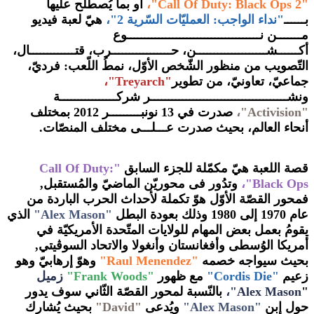
"Call Of Duty: Black Ops 2"،
أو بما يُصطلح عليها
بــــــ
"نداء الواجب: العمليّات السّرية 2"،
هيّ لعبة فيديو
مـــــــن نــــــــــــــــــــــــــــــــــــــوع
أكــــــشــــــــــــــــــــن، حـــــــــــــــــرب، قتـــــــــــــال،
التّصويب من منظور الشّخص الأوّل، نمطُ اللّعب: فرديّ،
جماعيّ، تعاونيّ، من تطوير
"Treyarch"،
ونشـــــــــــــــــــــــــــــــــــــــر شركــــــــــــــــة
"Activision"،
صدرت في 13 نونبـــــــــر 2012 بمختلف
أنحاء العالم، بحيث صدرت عـــلـــى مختلف المنصّات.
قصة اللعبة هيّ مكمّلة للجزء السابق
"Call Of Duty:
Black Ops"،
وتدُور فى محوريّن الماضيّ والمُستقبل,
فمحور القصّة الأوّل هوّ تكملة لأحداث الحرب الباردة من
عام 1970 إلى 1980 وذلك بعودة البطل
"Alex Mason"
الذي
يقومُ بعمل بعض المهام للولايات المتّحدة الأمريكيّة في
أمريكا الوُسطى وأفغانستان وأنغولا والاتحاد السوڤيتي,
بحيث سيواجه خصمه
"Raul Menendez"
وهوّ إرهابيّ وهو
زعيم
"Cordis Die"
مع ظهور
"Frank Woods"
زميل
"
Alex Mason"،
بالنّسبة لمحور القصّة الثّاني سوف يدور
حول إبن
"Alex Mason"
ويُدعى
"David"
بحيث يُشارك