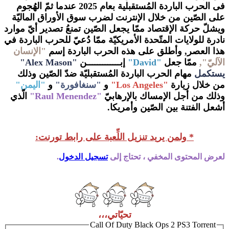
فى الحرب الباردة المُستقبلية بعام 2025 عندما ثمّ الهُجوم
على الصّين من خلال الإنترنت لضرب سوق الأوراق الماليّة
ويشلّ حركة الإقتصاد ممّا يجعل الصّين تمنعُ تصدير أيّ موارد
نادرة للولايات المتّحدة الأمريكيّة ممّا دُعيّ للحرب الباردة في
هذا العصر, وأطلق على هذه الحرب الباردة إسم
"الإنسان
الآليّ",
ممّا جعل
"David"
إبـــــــــــــن
"Alex Mason"
يستكمل
مهام الحرب الباردة المُستقبليّة ضدّ الصّين وذلك
من خلال زيارة
"Los Angeles"
و
"سنغافورة"
و
"اليمن"
وذلك من أجل الإمساك بالإرهابيّ
"Raul Menendez"
الّذي
أشعل الفتنة بين الصّين وأمريكا.
* ولمن يريد تنزيل اللِّعبة على رابط تورنت:
لعرض المحتوى المخفي ، تحتاج إلى
تسجيل الدخول
.
تحيّاتي،،،
Call Of Duty Black Ops 2 PS3 Torrent