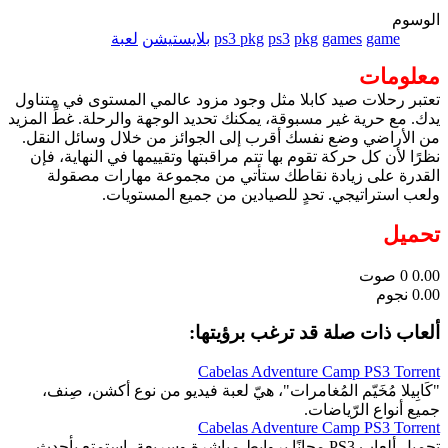
الوسوم
game
games
pkg
ps3
ps3 pkg
بلايستيشن
لعبة
معلومات
تعتبر رحلات صيد كابلا مثل وجود مزود عالمي المستوى في متناول
يدك. مع حرية غير مسبوقة، يمكنك تحديد الوجهة والرحلة. غطِّ المزيد
من الأراضي وضع نفسك أقرب إلى الجوائز من خلال وسائل النقل.
نظرًا لأن كل حركة تقوم بها تتم مراقبتها وتقييمها في النهاية، فإن
القدرة على زيادة نقاطك ستأتي من مجموعة مهارات مصقولة
ولعب استراتيجي. تحدٍ للصيادين من جميع المستويات.
تحميل
0.00
0
صوت
0.00 نجوم
ألعاب ذات صلة قد ترغب برؤيتها:
Cabelas Adventure Camp PS3 Torrent
"كَابِيلا مُخَيّم المُغامرات"، هيّ لعبة فيديو من نوع أكشن، صِنف،
جميع أنواع الرّياضات.
Cabelas Adventure Camp PS3 Torrent
تحميل ألعاب PS3 مجانًا بروابط مباشرة وسريعة، استمتع بأحدث