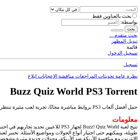
بحث بالعناوين فقط
بواسطة:
بحث
بحث متقدم…
تبديل المظهر
قائمة
تسجيل الدخول
تسجيل
نظرة عامة
تحديثات
المراجعات
مناقشة
الإعجابات
إبلاغ
Buzz Quiz World PS3 Torrent
حمل أفضل ألعاب PS3 بروابط مباشرة مجانًا، تجربة لعب مثيرة تنتظرك.
معلومات