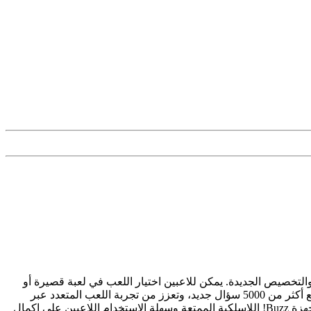
ها تمامًا مع العديد من خيارات التخصيص والتخصيص الجديدة. يمكن للاعبين اختيار اللعب في لعبة قصيرة أو
طويلة، ويمكنهم حتى اختيار أنواع الجولات ومواضيع الأسئلة. تختبر لعبة Buzz! Quiz World لجهاز PS3 موهبة اللاعبين في المعلومات العامة مع أكثر من 5000 سؤال جديد، وتعزز من تجربة اللعب المتعدد عبر
الإنترنت مع منافسة الأريكة ضد الأريكة، وجولات جديدة مثيرة وشخصيات جديدة، كل ذلك في إعداد استوديو تلفزيوني لامع. يساعد استخدام أجهزة Buzz! اللاسلكية الممتعة وسهلة الاستخدام اللاعبين على إكمال