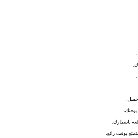
حميل.
بوقتك.
عة بانتظارك.
متع بوقت رائع.