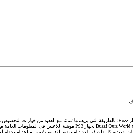
تتيح لعبة Buzz! Quiz World لجهاز PS3 للاعبين تحديد تجاربهم في اختبار Buzz! بالطريقة التي يريدون