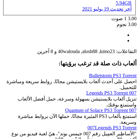
5.94GB
آخر تحديث
19 يوليو 2021
3.00
1
صوت
3.00 نجوم
التفاعلات:
kimo23
,
alosh88
,
40walouda
و 8 آخرين
ألعاب ذات صلة قد ترغب برؤيتها:
Bulletstorm PS3 Torrent
احصل على أحدث ألعاب بلايستيشن مجانًا، روابط سريعة ومباشرة
للتحميل.
007 Legends PS3 Torrent
تنزيل ألعاب بلايستيشن بسهولة وسرعة، حمل أفضل الألعاب
واستمتع بوقتك.
007 Quantum of Solace PS3 Torrent
استمتع بألعاب PS3 المثيرة مجانًا، حملها الآن بروابط مباشرة
وسريعة.
007Legends PS3 Torrent
"الأساطِير العمِيل رقم 007 جيمس بوند"، هيّ لعبة فيديو من نوع