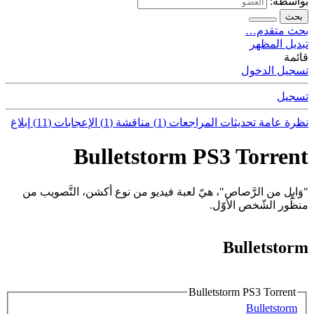
بواسطة:
بحث
بحث متقدم…
تبديل المظهر
قائمة
تسجيل الدخول
تسجيل
نظرة عامة
تحديثات
المراجعات (1)
مناقشة (1)
الإعجابات (11)
إبلاغ
Bulletstorm PS3 Torrent
"وَابِل من الرَّصاص"، هيّ لعبة فيديو من نوع أكشن، التَّصويب من
منظُور الشّخص الأوّل.
Bulletstorm
Bulletstorm PS3 Torrent
Bulletstorm