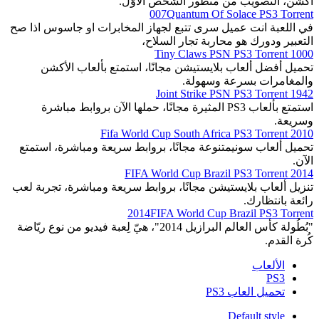
أكشن، التّصويب من منظُور الشّخص الأوّل.
007Quantum Of Solace PS3 Torrent
في اللعبة انت عميل سرى تتبع لجهاز المخابرات او جاسوس اذا صح
التعبير ودورك هو محاربة تجار السلاح،
1000 Tiny Claws PSN PS3 Torrent
تحميل أفضل ألعاب بلايستيشن مجانًا، استمتع بألعاب الأكشن
والمغامرات بسرعة وسهولة.
1942 Joint Strike PSN PS3 Torrent
استمتع بألعاب PS3 المثيرة مجانًا، حملها الآن بروابط مباشرة
وسريعة.
2010 Fifa World Cup South Africa PS3 Torrent
تحميل ألعاب سونيمتنوعة مجانًا، بروابط سريعة ومباشرة، استمتع
الآن.
2014 FIFA World Cup Brazil PS3 Torrent
تنزيل ألعاب بلايستيشن مجانًا، بروابط سريعة ومباشرة، تجربة لعب
رائعة بانتظارك.
2014FIFA World Cup Brazil PS3 Torrent
"بُطُولة كأس العالم البرازيل 2014"، هيّ لِعبة فيديو من نوع ريّاضة
كُرة القدم.
الألعاب
PS3
تحميل العاب PS3
Default style