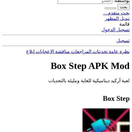
بواسطة:
بحث
بحث متقدم…
تبديل المظهر
قائمة
تسجيل الدخول
تسجيل
نظرة عامة
تحديثات
المراجعات
مناقشة
الإعجابات
إبلاغ
Box Step APK Mod
لعبة أركيد ديناميكية للغاية ومليئة بالتحديات
Box Step