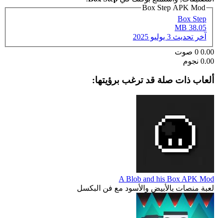
Box Step APK Mod
Box Step
38.05 MB
آخر تحديث
3 يوليو 2025
0.00
0
صوت
0.00 نجوم
ألعاب ذات صلة قد ترغب برؤيتها:
A Blob and his Box APK Mod
لعبة منصات بالأبيض والأسود مع فن البكسل