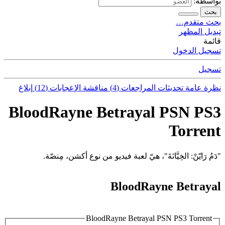
بواسطة:
بحث
بحث متقدم…
تبديل المظهر
قائمة
تسجيل الدخول
تسجيل
نظرة عامة
تحديثات
المراجعات (4)
مناقشة
الإعجابات (12)
إبلاغ
BloodRayne Betrayal PSN PS3
Torrent
"دَمُ رَايّنْ: الخِيَّانَةَ"، هيّ لعبة فيديو من نوع أكشن، مِنصّة.
BloodRayne Betrayal
BloodRayne Betrayal PSN PS3 Torrent