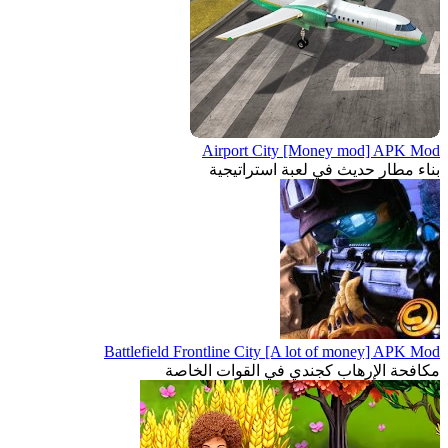
Airport City [Money mod] APK Mod
بناء مطار حديث في لعبة استراتيجية
Battlefield Frontline City [A lot of money] APK Mod
مكافحة الإرهاب كجندي في القوات الخاصة