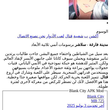
الوسوم
أكشن
ب
شعبية
قتال
لعب الأدوار
نحن نصنع الاتصال
مدينة فارغة
-
سلاشر
برسومات أنمي ثلاثية الأبعاد
بعد سيل من الشياطين واختفاء جميع البشر, جاءت طالبات يرتدين
تنانير منقوشة ويحملن سيوف كاتانا على جانبهن الأيسر لإنقاذ العالم.
ولكن, المثير للدهشة هو حبكة نموذجية في الأنمي الياباني. فتيات
خجولات يواجهن ببراعة وثقة حشود الأعداء, ملوحات بسيوفهن
ويستخدمن قدراتهن السحرية. سيطر على اللعبة وشارك في أروع
قتال
. تتميز اللعبة بحرية الحركة, لكن مواقعها صغيرة جدًا وخطية.
هذا هو الأفضل, لأنك لن تضطر للركض من معركة لأخرى لفترة
طويلة.
Blank City APK Mod
Blank City
725 MB
آخر تحديث
3 يوليو 2025