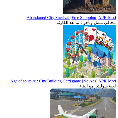
Abandoned City Survival [Free Shopping] APK Mod
محاكي مسلٍ وبأجواء ما بعد الكارثة
Age of solitaire : City Building Card game [No Ads] APK Mod
لعبة سوليتير مع البناء