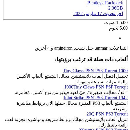
Bentleys Hackpack
2.06GB
آخر تحديث
17 مارس 2022
5.00
1
صوت
5.00 نجوم
التفاعلات:
anmar
,
حيل شنب
,
amineiron
و 4 آخرين
ألعاب ذات صلة قد ترغب برؤيتها:
1000 Tiny Claws PSN PS3 Torrent
تحميل أفضل ألعاب بلايستيشن مجانًا، استمتع بألعاب الأكشن
والمغامرات بسرعة وسهولة.
1000Tiny Claws PSN PSP Torrent
"آَلفْ مَخالِب صَغِيرة"، هيّ لعبة فيديو من نوع أكشن، مُغامرة.
1942 Joint Strike PSN PS3 Torrent
استمتع بألعاب PS3 المثيرة مجانًا، حملها الآن بروابط مباشرة
وسريعة.
20Q PSN PS3 Torrent
تنزيل ألعاب بلايستيشن مجانًا، بروابط سريعة ومباشرة، تجربة لعب
رائعة بانتظارك.