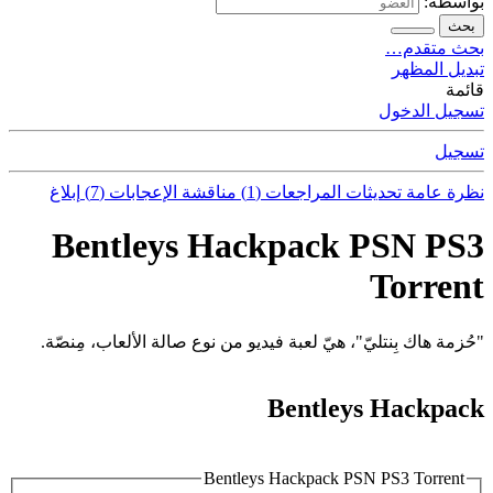
بواسطة:
بحث
بحث متقدم…
تبديل المظهر
قائمة
تسجيل الدخول
تسجيل
نظرة عامة
تحديثات
المراجعات (1)
مناقشة
الإعجابات (7)
إبلاغ
Bentleys Hackpack PSN PS3
Torrent
"حُزمة هاك بِنتليّ"، هيّ لعبة فيديو من نوع صالة الألعاب، مِنصّة.
Bentleys Hackpack
Bentleys Hackpack PSN PS3 Torrent