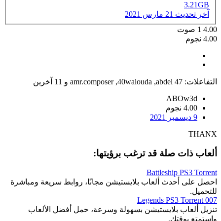
3.21GB
آخر تحديث
21 مارس 2021
4.00
1
صوت
4.00 نجوم
التفاعلات:
abdel 47
,
40walouda
,
amr.composer
و 11 آخرين
ABOw3d
4.00 نجوم
9 ديسمبر 2021
THANX
ألعاب ذات صلة قد ترغب برؤيتها:
Battleship PS3 Torrent
احصل على أحدث ألعاب بلايستيشن مجانًا، روابط سريعة ومباشرة
للتحميل.
007 Legends PS3 Torrent
تنزيل ألعاب بلايستيشن بسهولة وسرعة، حمل أفضل الألعاب
واستمتع بوقتك.