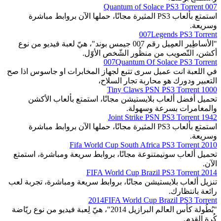
007 Quantum of Solace PS3 Torrent
استمتع بألعاب PS3 المثيرة مجانًا، حملها الآن بروابط مباشرة
وسريعة.
007Legends PS3 Torrent
"الأساطِير العمِيل رقم 007 جيمس بوند"، هيّ لعبة فيديو من نوع
أكشن، التّصويب من منظُور الشّخص الأوّل.
007Quantum Of Solace PS3 Torrent
في اللعبة انت عميل سرى تتبع لجهاز المخابرات او جاسوس اذا صح
التعبير ودورك هو محاربة تجار السلاح،
1000 Tiny Claws PSN PS3 Torrent
تحميل أفضل ألعاب بلايستيشن مجانًا، استمتع بألعاب الأكشن
والمغامرات بسرعة وسهولة.
1942 Joint Strike PSN PS3 Torrent
استمتع بألعاب PS3 المثيرة مجانًا، حملها الآن بروابط مباشرة
وسريعة.
2010 Fifa World Cup South Africa PS3 Torrent
تحميل ألعاب سونيمتنوعة مجانًا، بروابط سريعة ومباشرة، استمتع
الآن.
2014 FIFA World Cup Brazil PS3 Torrent
تنزيل ألعاب بلايستيشن مجانًا، بروابط سريعة ومباشرة، تجربة لعب
رائعة بانتظارك.
2014FIFA World Cup Brazil PS3 Torrent
"بُطُولة كأس العالم البرازيل 2014"، هيّ لِعبة فيديو من نوع ريّاضة
كُرة القدم.