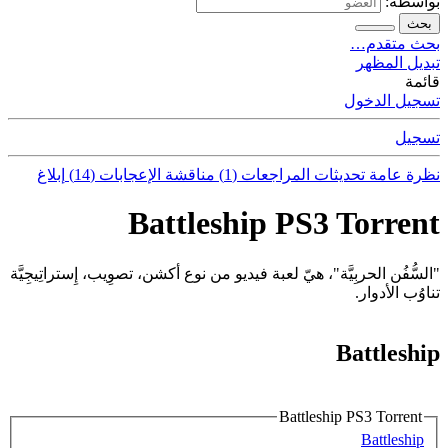
بواسطة:
بحث
بحث متقدم…
تبديل المظهر
قائمة
تسجيل الدخول
تسجيل
نظرة عامة
تحديثات
المراجعات (1)
مناقشة
الإعجابات (14)
إبلاغ
Battleship PS3 Torrent
"السُّفُن الحربِيَّة"، هيّ لعبة فيديو من نوع أكشن، تصوِيب، إِستراتِيجِيَّة
تناوُب الأدوار.
Battleship
Battleship PS3 Torrent
Battleship