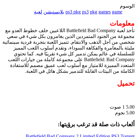
الوسوم
game
games
pkg
ps3
ps3 pkg
بلايستيشن
لعبة
معلومات
تأخذ لعبة Battlefield Bad Company اللاعبين خلف خطوط العدو مع
مجموعة من الجنود المتمردين الذين يغامرون بكل شيء في سعي
شخصي من أجل الذهب والانتقام. تتميز اللعبة بتجربة فردية سينمائية
مليئة بالمغامرة والفكاهة السوداء، وتقدم أسلوب اللعب المميز
للسلسلة في عالم يمكن تدمير كل شيء تقريبًا فيه. كما تحتوي
Battlefield: Bad Company على مجموعة كاملة من خيارات اللعب
المتعدد المميزة للامتياز مع أسلوب لعب عميق مصمم للاستفادة
الكاملة من البيئات القابلة للتدمير بشكل هائل في اللعبة.
تحميل
5.00
1
صوت
5.00 نجوم
ألعاب ذات صلة قد ترغب برؤيتها:
Battlefield Bad Company 2 Limited Edition PS3 Torrent