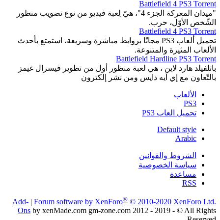
Battlefield 4 PS3 Torrent
"ميدان المعركة الجزء 4"، هيّ لِعبة فيديو من نوع تصويب منظور
الشّخص الأوّل، حرب.
Battlefield 4 PS3 Torrent
تحميل ألعاب PS3 مجانًا بروابط مباشرة وسريعة، استمتع بأحدث
الألعاب المثيرة والمتنوعة.
Battlefield Hardline PS3 Torrent
باتلفيلد هارد لاين ، هي لعبة منظور أول من تطوير فيسرال غيمز
بالتّعاون مع إي آيه دايس ومن نشر إلكترون
الألعاب
PS3
تحميل العاب PS3
Default style
Arabic
الشروط والقوانين
سياسة الخصوصية
مساعدة
RSS
®
Add-
|
Forum software by XenForo
© 2010-2020 XenForo Ltd.
Ons
by xenMade.com gm-zone.com 2012 - 2019 - © All Rights
Reserved