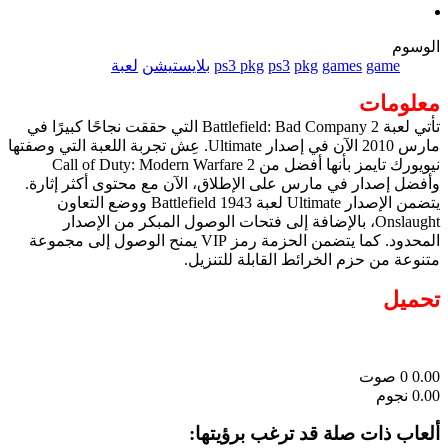
الوسوم
game
games
pkg
ps3
ps3 pkg
بلايستيشن
لعبة
معلومات
تأتي لعبة Battlefield: Bad Company 2 التي حققت نجاحًا كبيرًا في
مارس 2010 الآن في إصدار Ultimate. عِش تجربة اللعبة التي وصفتها
نيويورك تايمز بأنها أفضل من Call of Duty: Modern Warfare 2
وأفضل إصدار في مارس على الإطلاق، الآن مع محتوى أكثر إثارة.
يتضمن الإصدار Ultimate لعبة Battlefield 1943 ووضع التعاون
Onslaught، بالإضافة إلى فتحات الوصول المبكر من الإصدار
المحدود. كما يتضمن الحزمة رمز VIP يمنح الوصول إلى مجموعة
متنوعة من حزم الخرائط القابلة للتنزيل.
تحميل
0.00
0
صوت
0.00 نجوم
ألعاب ذات صلة قد ترغب برؤيتها: