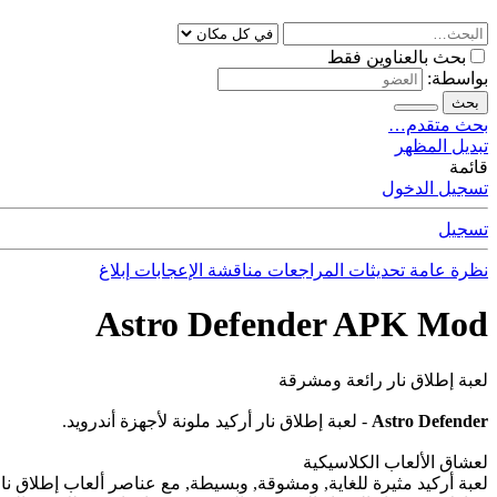
بحث بالعناوين فقط
بواسطة:
بحث
بحث متقدم…
تبديل المظهر
قائمة
تسجيل الدخول
تسجيل
نظرة عامة
تحديثات
المراجعات
مناقشة
الإعجابات
إبلاغ
Astro Defender APK Mod
لعبة إطلاق نار رائعة ومشرقة
Astro Defender
- لعبة إطلاق نار أركيد ملونة لأجهزة أندرويد.
لعشاق الألعاب الكلاسيكية