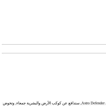
لعبة أركيد مثيرة للغاية, ومشوقة, وبسيطة, مع عناصر ألعاب إطلاق نار, ستمنحك مشاعر حنينية رائعة وساعات من التسلية التي لا تُنسى. في Astro Defender, ستدافع عن كوكب الأرض والبشرية جمعاء, وتخوض