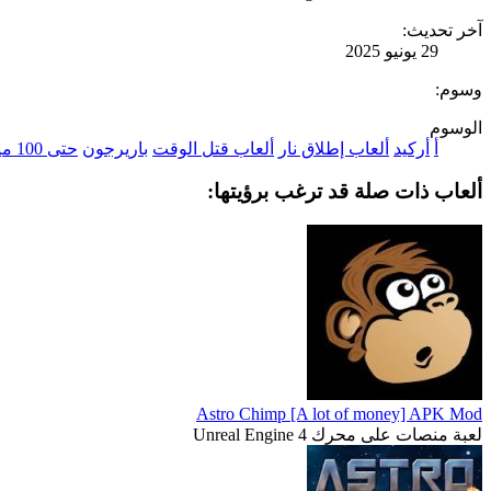
آخر تحديث:
29 يونيو 2025
وسوم:
الوسوم
أ
أركيد
ألعاب إطلاق نار
ألعاب قتل الوقت
باريرجون
حتى 100 ميجا بايت
ألعاب ذات صلة قد ترغب برؤيتها:
Astro Chimp [A lot of money] APK Mod
لعبة منصات على محرك Unreal Engine 4