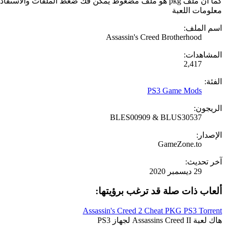
كما ان ملف pkg هو ملف مضغوط يمكن فك ضغط الملفات والاستفادة من ملفات الهاك فكما تعلم يوجد الان محاكي العاب ps3 على الكمبيوتر وهو يستخدم نفس الملفات مع فارق بسيط جداّ
معلومات اللعبة
اسم الملف:
Assassin's Creed Brotherhood
المشاهدات:
2,417
الفئة:
PS3 Game Mods
الريجون:
BLES00909 & BLUS30537
الإصدار:
GameZone.to
آخر تحديث:
29 ديسمبر 2020
ألعاب ذات صلة قد ترغب برؤيتها:
Assassin's Creed 2 Cheat PKG PS3 Torrent
هاك لعبة Assassins Creed II لجهاز PS3