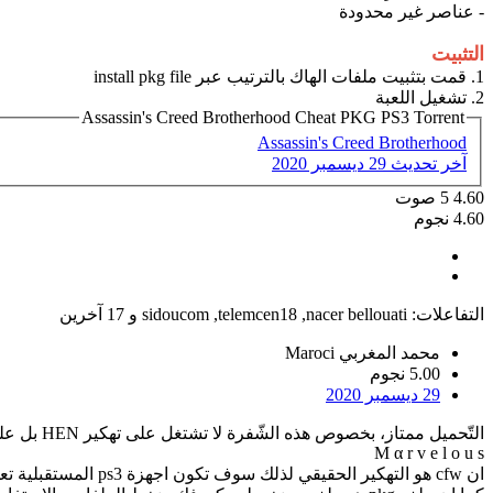
- عناصر غير محدودة
التثبيت
1. قمت بتثبيت ملفات الهاك بالترتيب عبر install pkg file
2. تشغيل اللعبة
Assassin's Creed Brotherhood Cheat PKG PS3 Torrent
Assassin's Creed Brotherhood
آخر تحديث
29 ديسمبر 2020
4.60
5
صوت
4.60 نجوم
التفاعلات:
nacer bellouati
,
telemcen18
,
sidoucom
و 17 آخرين
محمد المغربي Maroci
5.00 نجوم
29 ديسمبر 2020
التّحميل ممتاز، بخصوص هذه الشّفرة لا تشتغل على تهكير HEN بل على تهكير CFW(أيّ كاستم المهكّر).
M α r v e l o u s
ان cfw هو التهكير الحقيقي لذلك سوف تكون اجهزة ps3 المستقبلية تعمل بهذا النظام فقط يجب على شركة سوني التوقف عن اصدار التحديثات الشهرية الجنونية وعمليات المقاضاة