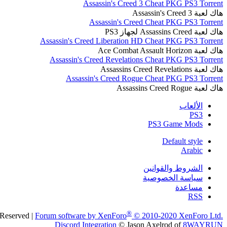
Assassin's Creed 3 Cheat PKG PS3 Torrent
هاك لعبة Assassin's Creed 3
Assassin's Creed Cheat PKG PS3 Torrent
هاك لعبة Assassins Creed لجهاز PS3
Assassin's Creed Liberation HD Cheat PKG PS3 Torrent
هاك لعبة Ace Combat Assault Horizon
Assassin's Creed Revelations Cheat PKG PS3 Torrent
هاك لعبة Assassins Creed Revelations
Assassin's Creed Rogue Cheat PKG PS3 Torrent
هاك لعبة Assassins Creed Rogue
الألعاب
PS3
PS3 Game Mods
Default style
Arabic
الشروط والقوانين
سياسة الخصوصية
مساعدة
RSS
®
 Reserved
|
Forum software by XenForo
© 2010-2020 XenForo Ltd.
Discord Integration
© Jason Axelrod of
8WAYRUN