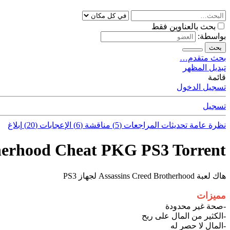
بحث بالعناوين فقط
بواسطة:
بحث
بحث متقدم…
تبديل المظهر
قائمة
تسجيل الدخول
تسجيل
نظرة عامة
تحديثات
المراجعات (5)
مناقشة (6)
الإعجابات (20)
إبلاغ
therhood Cheat PKG PS3 Torrent
هاك لعبة Assassins Creed Brotherhood لجهاز PS3
مميزات
-صحة غير محدودة
-الكثير من المال على ربح
-المال لا حصر له