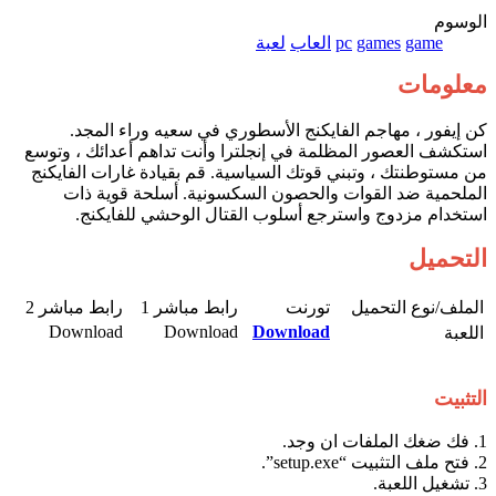
الوسوم
game
games
pc
العاب
لعبة
معلومات
كن إيفور ، مهاجم الفايكنج الأسطوري في سعيه وراء المجد.
استكشف العصور المظلمة في إنجلترا وأنت تداهم أعدائك ، وتوسع
من مستوطنتك ، وتبني قوتك السياسية. قم بقيادة غارات الفايكنج
الملحمية ضد القوات والحصون السكسونية. أسلحة قوية ذات
استخدام مزدوج واسترجع أسلوب القتال الوحشي للفايكنج.
التحميل
الملف/نوع التحميل​
تورنت​
رابط مباشر 1​
رابط مباشر 2​
Download​
Download​
Download
اللعبة​
التثبيت
1. فك ضغك الملفات ان وجد.
2. فتح ملف التثبيت “setup.exe”.
3. تشغيل اللعبة.