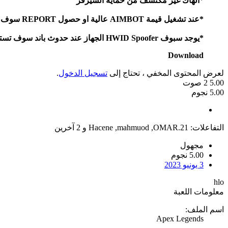
*
الهاك غير مكتشف من حماية السيرفر
*عند تشغيل قيمة AIMBOT عالية او حصول REPORT سوف يتبند الحساب
*يوجد سبوف HWID Spoofer الجهاز عند حدوث باند سوف تستطيع اللعب بحساب اخر جديد
Download
لعرض المحتوى المخفي ، تحتاج إلى
تسجيل الدخول
.
5.00
2
صوت
5.00 نجوم
التفاعلات:
OMAR.21
,
mahmuod
,
Hacene
و 2 آخرين
مجهول
5.00 نجوم
3 يونيو 2023
hlo
معلومات اللعبة
اسم الملف:
Apex Legends