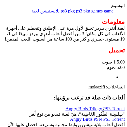
الوسوم
game
games
pkg
ps3
ps3 pkg
بلايستيشن
لعبة
معلومات
لعبة أنغري بيردز تحلق لأول مرة على الإطلاق وتتحطم على أجهزة
الألعاب في كل مكان! 3 من أفضل ألعاب أنغري بيردز مبيعًا في 1،
19 مستوى حصري وأكثر من 100 ساعة من أسلوب اللعب المدمن!
تحميل
5.00
1
صوت
5.00 نجوم
التفاعلات:
molaazifi
ألعاب ذات صلة قد ترغب برؤيتها:
Angry Birds Trilogy PS3 Torrent
"سِلسِلة الطُّيُور الغَاضِبة"، هيّ لعبة فيديو من نوع لُغز.
Angry Birds PSN PS3 Torrent
أفضل ألعاب بلايستيشن بروابط مجانية وسريعة، احصل عليها الآن