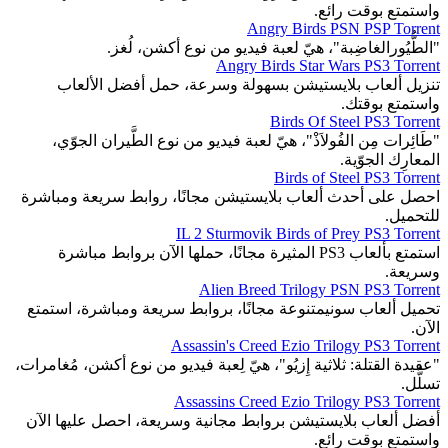
واستمتع بوقت رائع.
Angry Birds PSN PSP Torrent
"الطُّيُورالغاضِبة"، هيّ لعبة فيديو من نوع أكشن، لُغز.
Angry Birds Star Wars PS3 Torrent
تنزيل ألعاب بلايستيشن بسهولة وسرعة، حمل أفضل الألعاب
واستمتع بوقتك.
Birds Of Steel PS3 Torrent
"طَائِرات مِن الفُولاَذْ"، هيّ لعبة فيديو من نوع الطَّيران الجوّي،
المعارِك الجوّية.
Birds of Steel PS3 Torrent
احصل على أحدث ألعاب بلايستيشن مجانًا، روابط سريعة ومباشرة
للتحميل.
IL 2 Sturmovik Birds of Prey PS3 Torrent
استمتع بألعاب PS3 المثيرة مجانًا، حملها الآن بروابط مباشرة
وسريعة.
Alien Breed Trilogy PSN PS3 Torrent
تحميل ألعاب سونيمتنوعة مجانًا، بروابط سريعة ومباشرة، استمتع
الآن.
Assassin's Creed Ezio Trilogy PS3 Torrent
"عقيدة القتلة: ثلاثية إِزيُو"، هيّ لِعبة فيديو من نوع أكشن، مُغامرات،
تسلُّل.
Assassins Creed Ezio Trilogy PS3 Torrent
أفضل ألعاب بلايستيشن بروابط مجانية وسريعة، احصل عليها الآن
واستمتع بوقت رائع.