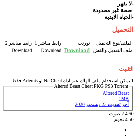
-لا يقهر
-صحة غير محدودة
-الحياة الابدية
التحميل
الملف/نوع التحميل​
تورنت​
رابط مباشر 1​
رابط مباشر 2​
Download
ملف التعديل والغش​
Download​
Download​
التثبيت
1.يمكن استخدام ملف الهاك عبر اداة NetCheat او Artemis فقط
Altered Beast Cheat PKG PS3 Torrent
Altered Beast
1MB
آخر تحديث
23 ديسمبر 2020
4.50
2
صوت
4.50 نجوم