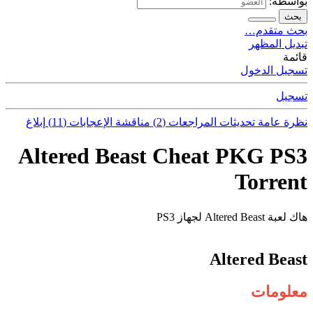
بواسطة:
بحث
بحث متقدم…
تبديل المظهر
قائمة
تسجيل الدخول
تسجيل
نظرة عامة
تحديثات
المراجعات (2)
مناقشة
الإعجابات (11)
إبلاغ
Altered Beast Cheat PKG PS3
Torrent
هاك لعبة Altered Beast لجهاز PS3
Altered Beast
معلومات