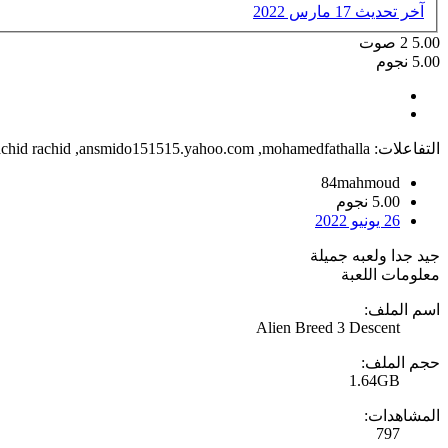
آخر تحديث
17 مارس 2022
5.00
2
صوت
5.00 نجوم
التفاعلات:
mohamedfathalla
,
ansmido151515.yahoo.com
,
chid rachid
84mahmoud
5.00 نجوم
26 يونيو 2022
جيد جدا ولعبه جميلة
معلومات اللعبة
اسم الملف:
Alien Breed 3 Descent
حجم الملف:
1.64GB
المشاهدات:
797