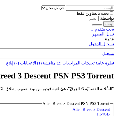
بحث بالعناوين فقط
بواسطة:
بحث
بحث متقدم…
تبديل المظهر
قائمة
تسجيل الدخول
تسجيل
نظرة عامة
تحديثات
المراجعات (2)
مناقشة (1)
الإعجابات (7)
إبلاغ
Breed 3 Descent PSN PS3 Torrent
"السُّلالة الفضائيّة 3: العِرقْ"، هيّ لعبة فيديو من نوع تصويب إطلاق النّار، رُعب البقاء.
Alien Breed 3 Descent PSN PS3 Torrent
Alien Breed 3 Descent
1.64GB