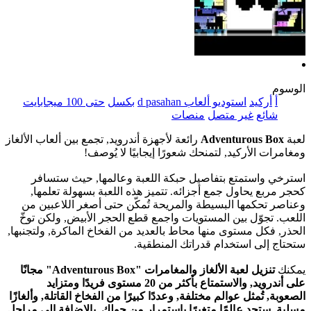
الوسوم
أ
أركيد
استوديو ألعاب d pasahan
بكسل
حتى 100 ميجابايت
شائع
غير متصل
منصات
لعبة
Adventurous Box
رائعة لأجهزة أندرويد, تجمع بين ألعاب الألغاز
ومغامرات الأركيد, لتمنحك شعورًا إيجابيًا لا يُوصف!
استرخي واستمتع بتفاصيل حبكة اللعبة وعالمها, حيث ستسافر
كحجر مربع يحاول جمع أجزائه. تتميز هذه اللعبة بسهولة تعلمها,
وعناصر تحكمها البسيطة والمريحة تُمكّن حتى أصغر اللاعبين من
اللعب. تجوّل بين المستويات واجمع قطع الحجر الأبيض, ولكن توخّ
الحذر, فكل مستوى منها محاط بالعديد من الفخاخ الماكرة, ولتجنبها,
ستحتاج إلى استخدام قدراتك المنطقية.
يمكنك
تنزيل لعبة الألغاز والمغامرات "Adventurous Box" مجانًا
على أندرويد, والاستمتاع بأكثر من 20 مستوى فريدًا ومتزايد
الصعوبة, تُمثل عوالم مختلفة, وعددًا كبيرًا من الفخاخ القاتلة, وألغازًا
مسلية. ستجد عالمًا متغيرًا باستمرار من حولك, بالإضافة إلى مراحل