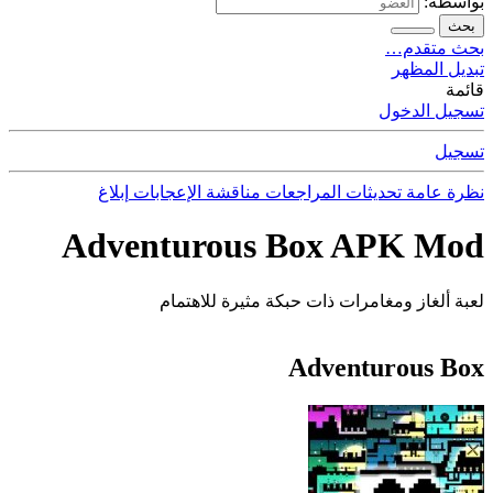
بواسطة:
بحث
بحث متقدم…
تبديل المظهر
قائمة
تسجيل الدخول
تسجيل
نظرة عامة
تحديثات
المراجعات
مناقشة
الإعجابات
إبلاغ
Adventurous Box APK Mod
لعبة ألغاز ومغامرات ذات حبكة مثيرة للاهتمام
Adventurous Box