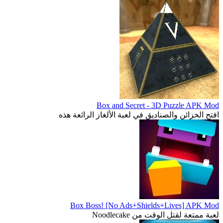
Box and Secret - 3D Puzzle APK Mod
افتح الخزائن والصناديق في لعبة الألغاز الرائعة هذه
Box Boss! [No Ads+Shields+Lives] APK Mod
لعبة ممتعة لقتل الوقت من Noodlecake