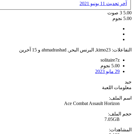
آخر تحديث
11 يونيو 2021
5.00
3
صوت
5.00 نجوم
التفاعلات:
kimo23
,
البرنس البحر
,
ahmadrashad
و 15 آخرين
solitaire7z
5.00 نجوم
29 مايو 2023
جيد
معلومات اللعبة
اسم الملف:
Ace Combat Assault Horizon
حجم الملف:
7.05GB
المشاهدات: