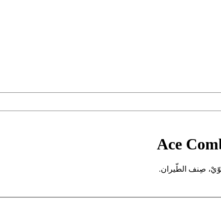
Ace Comb
لجوّيْ، صِنف الطّيران.