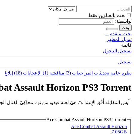
بحث بالعناوين فقط
بواسطة:
بحث
بحث متقدم…
تبديل المظهر
قائمة
تسجيل الدخول
تسجيل
نظرة عامة
تحديثات
المراجعات (3)
مناقشة (1)
الإعجابات (18)
إبلاغ
at Assault Horizon PS3 Torrent
"آَيسْ المُقاتِلة أُفُق الإِعتِداء"، هيّ لعبة فيديو من نوع مَحاكِيّْ القِتال ا
Ace Combat Assault Horizon PS3 Torrent
Ace Combat Assault Horizon
7.05GB