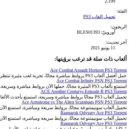
2,199
الفئة:
تحميل العاب PS3
الريجون:
أوروبيّ: BLES01393
آخر تحديث:
11 يونيو 2021
ألعاب ذات صلة قد ترغب برؤيتها:
Ace Combat Assault Horizon PS3 Torrent
حمل أفضل ألعاب PS3 بروابط مباشرة مجانًا، تجربة لعب مثيرة تنتظرك.
Ace Combat Infinity PSN PS3 Torrent
استمتع بألعاب PS3 المثيرة مجانًا، حملها الآن بروابط مباشرة وسريعة.
ACE Another Centurys Episode R PS3 Torrent
تحميل ألعاب PS3 مجانًا بروابط مباشرة وسريعة، استمتع بأحدث الألعاب المثيرة والمتنوعة.
Ace Armstrong vs The Alien Scumbags PSN PS3 Torrent
تحميل ألعاب سونيمتنوعة مجانًا، بروابط سريعة ومباشرة، استمتع الآن.
Ragnarok Odyssey Ace PS3 Torrent
تحميل ألعاب سونيمتنوعة مجانًا، بروابط سريعة ومباشرة، استمتع الآن.
Ragnarok Odyssey Ace PS3 Torrent
"راڭناروك أوديسي آيس"، هيّ لِعبة فيديو من نوع لِعبة لعِب الأدوار.