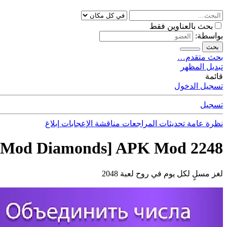
بحث بالعناوين فقط
بواسطة:
بحث
بحث متقدم…
تبديل المظهر
قائمة
تسجيل الدخول
تسجيل
نظرة عامة
تحديثات
المراجعات
مناقشة
الإعجابات
إبلاغ
2248 Number Puzzle Block Game [Mod Diamonds] APK Mod
لغز مسلٍ لكل يوم في روح لعبة 2048