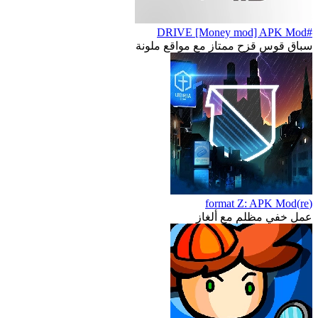
#DRIVE [Money mod] APK Mod
سباق قوس قزح ممتاز مع مواقع ملونة
(re)format Z: APK Mod
عمل خفي مظلم مع ألغاز