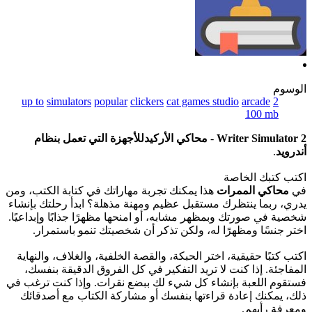
الوسوم
up to
simulators
popular
clickers
cat games studio
arcade
2
100 mb
Writer Simulator 2
-
محاكي الأركيدللأجهزة التي تعمل بنظام
أندرويد
.
اكتب كتبك الخاصة
في
محاكي الممرات
هذا يمكنك تجربة مهاراتك في كتابة الكتب، ومن
يدري، ربما ينتظرك مستقبل عظيم ومهنة مذهلة؟ ابدأ رحلتك بإنشاء
شخصية في صورتك وبمظهر مشابه، أو امنحها مظهرًا جذابًا وإبداعيًا.
اختر جنسًا ومظهرًا له، ولكن تذكر أن شخصيتك تنمو باستمرار.
اكتب كتبًا حقيقية، اختر الحبكة، والقصة الخلفية، والغلاف، والنهاية
المفاجئة. إذا كنت لا تريد التفكير في كل الفروق الدقيقة بنفسك،
فستقوم اللعبة بإنشاء كل شيء لك ببضع نقرات. وإذا كنت ترغب في
ذلك، يمكنك إعادة قراءتها بنفسك أو مشاركة الكتاب مع أصدقائك
ومعرفة رأيهم.