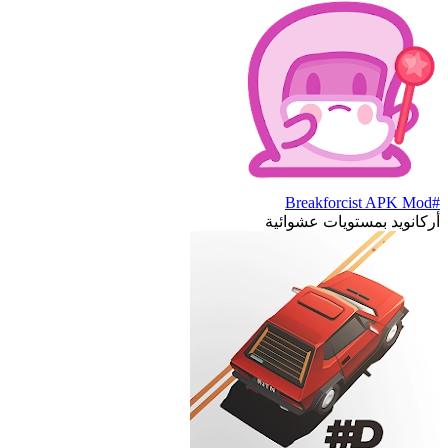
#Breakforcist APK Mod
أركانويد بمستويات عشوائية