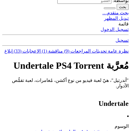
بواسطة:
بحث
بحث متقدم…
تبديل المظهر
قائمة
تسجيل الدخول
تسجيل
نظرة عامة
تحديثات
المراجعات (9)
مناقشة (1)
الإعجابات (33)
إبلاغ
مُعرَّبة Undertale PS4 Torrent
"أندرتيل"، هيّ لعبة فيديو من نوع أكشن، مُغامرات، لعبة تقمُّص
الأدوار.
Undertale
الوسوم