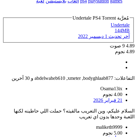
games
playstation
ps4
العاب
بلايستيشن
لعبة
مُعرَّبة Undertale PS4 Torrent
Undertale
144MB
آخر تحديث
1 ديسمبر 2022
4.89
9
صوت
4.89 نجوم
التفاعلات:
bodyghlaab877
,
xmeter
,
abdelwaheb610
و 30 آخرين
Osama13ix
4.00 نجوم
21 فبراير 2026
السلام عليكم، وين التعريب مالقيته؟ حملت اللي حاطينه لكنها
اللعبة وحدها بدون اي تعريب
maliketh9999
5.00 نجوم