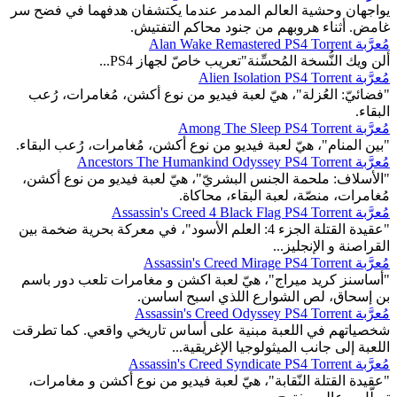
يواجهان وحشية العالم المدمر عندما يكتشفان هدفهما في فضح سر
غامض. أثناء هروبهم من جنود محاكم التفتيش.
مُعرَّبة Alan Wake Remastered PS4 Torrent
ألن ويك النُّسخة المُحسِّنة"تعريب خاصّ لجهاز PS4...
مُعرَّبة Alien Isolation PS4 Torrent
"فضائيّ: العُزلة"، هيّ لعبة فيديو من نوع أكشن، مُغامرات، رُعب
البقاء.
مُعرَّبة Among The Sleep PS4 Torrent
"بين المنام"، هيّ لعبة فيديو من نوع أكشن، مُغامرات، رُعب البقاء.
مُعرَّبة Ancestors The Humankind Odyssey PS4 Torrent
"الأسلاف: ملحمة الجنس البشريّ"، هيّ لعبة فيديو من نوع أكشن،
مُغامرات، منصّة، لعبة البقاء، محاكاة.
مُعرَّبة Assassin's Creed 4 Black Flag PS4 Torrent
"عقيدة القتلة الجزء 4: العلم الأسود"، في معركة بحرية ضخمة بين
القراصنة و الإنجليز...
مُعرَّبة Assassin's Creed Mirage PS4 Torrent
"أساسنز كريد ميراج"، هيّ لعبة اكشن و مغامرات تلعب دور باسم
بن إسحاق، لص الشوارع اللذي اسبح اساسن.
مُعرَّبة Assassin's Creed Odyssey PS4 Torrent
شخصياتهم في اللعبة مبنية على أساس تاريخي واقعي. كما تطرقت
اللعبة إلى جانب الميثولوجيا الإغريقية...
مُعرَّبة Assassin's Creed Syndicate PS4 Torrent
"عقيدة القتلة النّقابة"، هيّ لعبة فيديو من نوع أكشن و مغامرات،